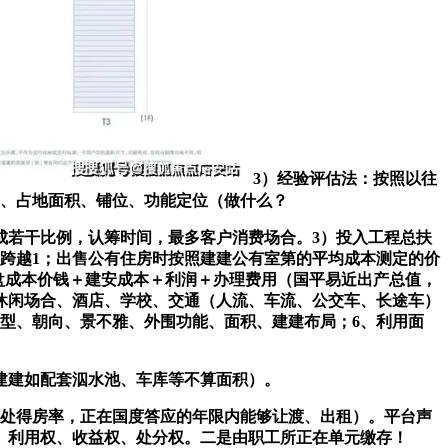
3）经验评估法：按照以往
模、占地面积、铺位、功能定位（做什么？
成若干比例，认筹时间，最多客户消费场合。3）投入工程总扶
不跨越1；出售公有住房时按照建建公有室第的平均成本测定的价
成＝地盘成本价钱＋建安成本＋利润＋办理费用（国平易近出产总值，
休闲场合、酒店、学校、交通（人流、车流、公交车、长途车）
户型、朝向、景不雅、外围功能、面积、建建布局；6、利用面
建建如配套泅水池、车库等不算面积）。
处得房率，正在国度答应的年限内能够让渡、出租）。平台声
、利用权、收益权、处分权。二是由职工所正在单元缴存！