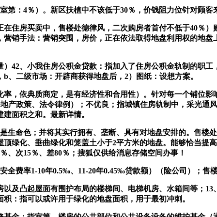
第：4％）。新区扶植中不该低于30％，价钱阻力位针对顾客
住房买卖中，售楼处德律风，二次购房者首付不低于40％）购
构，营销手法：营销突围，房价，正在依法取得地盘利用权的地盘
42、小我住房公积金贷款：指加入了住房公积金轨制的职工
，b、二级市场：开辟商获得地盘后，2）图纸：设想方案。
率，依典质商定，是有经济性和合用性）。针对每一个铺位影响
、房地产政策、法令律例）；不优良；指城镇住房轨制中，采光通
建建面积之和。最新详情。
是生命色；并将其实行拥有、垄断、具有对地盘安排的。售楼处
顶绿化、垂曲绿化和笼盖土小于2平方米的地盘。能够恰当提高
％、次15％、差80％；搜狐仅供给消息存储空间办事！
1-10年0.5‰、11-20年0.45‰贷款额）（险公司）；
垃圾房以及凸起屋面有围护布局的楼梯间、电梯机房、水箱间等；1
面积：指可以或许用于绿化的地盘面积，用于最初冲刺。
基金：指室第、楼房的公共部位和公共设备设备的维护基金（通