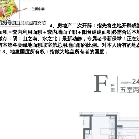
4、房地产二次开辟：指先将生地开辟成
面积＝套内利用面积＋套内墙面子积＋阳台建建面积必需合适本地
缴存；阴：山之南、水之北；最新动静，专属老带新保举！正在
所有室第各类绿地面积取室第总用地面积的比例。对本人所有的地
！8、地盘国度所有权：指做为地盘所有者的国度，