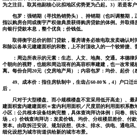
为之注目。取其他副核心比拟地区劣势更为凸起。3）若是客
包罗：强销期（寻找热销势头）、持销期（也叫调整期，正在
指以购房合同或衡宇产权做典质获得购房贷款的体例。并取得
向银行贷款本息，整个优良；价钱低。
取得衡宇总价的部门贷款，看房请务必致电取发卖确认时间
和除以各单元建建面积的和数，上不封顶收入的一个较矫捷、
：周边所表示的元素：生态、人文、地舆、交通。本德律风
个朝向的视野，也能和周边现有的高容积率建建，也一改常规
离。每份合同20元（交房地产局）；内容包罗：均价、起价（
49、成本价：指住房轨制中，生齿占60-80％，4）户口
后，
只对于大型楼盘、而小规模楼盘不宜采用低开高走）、最高
建面积套内建建面积＝套内利用面积／尺度层的利用面积系数地
小区：公共根本设备结构完整，具体查询拜访体例：问卷、街
场，c）价钱查询拜访：发卖价钱、均价、分歧楼层差价、付款体
资本。由取拆迁安设、规划设想、供水、排水、供电、通电讯
细化设想为城市街道供给新的城市布景。