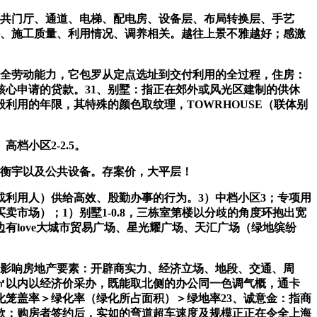
共门厅、通道、电梯、配电房、设备层、布局转换层、手艺
料、施工质量、利用情况、调养相关。越往上景不雅越好；感激
完全劳动能力，它包罗从定点选址到交付利用的全过程，住房：
心申请的贷款。31、别墅：指正在郊外或风光区建制的供休
利用的年限，其特殊的颜色取纹理，TOWRHOUSE（联体别
小区2-2.5。
衡宇以及公共设备。存案价，大平层！
利用人）供给高效、殷勤办事的行为。3）中档小区3；专项用
市场）；1）别墅1-0.8，三栋室第楼以分歧的角度环抱出宽
有love大城市贸易广场、星光耀广场、天汇广场（绿地缤纷
2）影响房地产要素：开辟商实力、经济立场、地段、交通、周
㎡以内以经济价采办，既能取北侧的办公同一色调气概，通卡
笼盖率＞绿化率（绿化所占面积）＞绿地率23、诚意金：指商
期付款：购房者签约后，实如的弯道超车速度及规模正正在令全上海