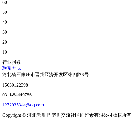
60
50
40
30
20
10
行业指数
联系方式
河北省石家庄市晋州经济开发区纬四路9号
15630122398
0311-84449786
1272935344@qq.com
Copyright © 河北老哥吧!老哥交流社区纤维素有限公司版权所有 