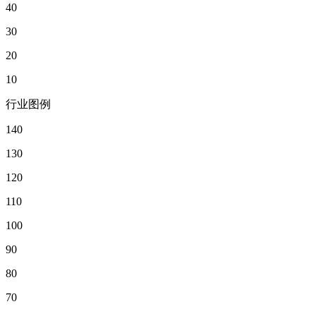
40
30
20
10
行业图例
140
130
120
110
100
90
80
70