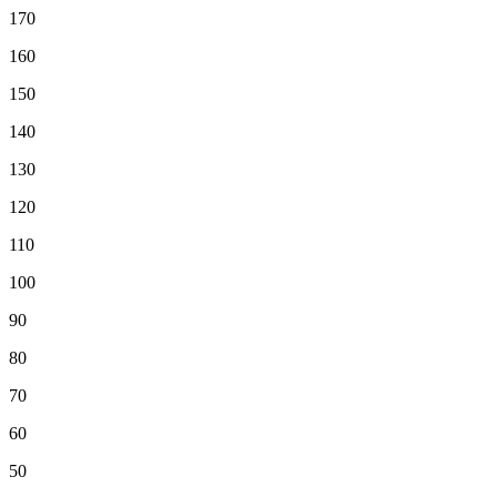
170
160
150
140
130
120
110
100
90
80
70
60
50