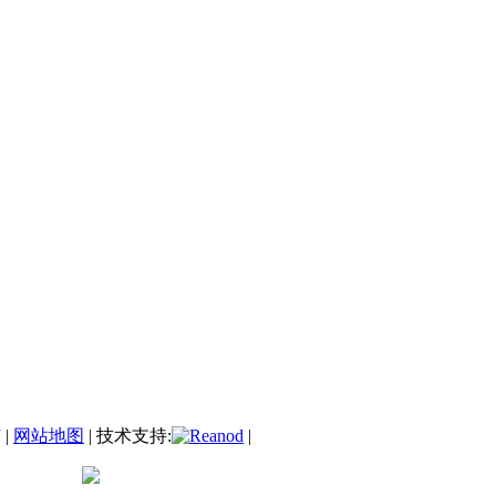
|
网站地图
| 技术支持:
|