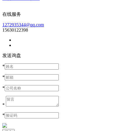
在线服务
1272935344@qq.com
15630122398
发送询盘
*
*
*
*
*