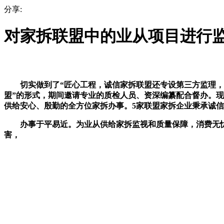
分享:
对家拆联盟中的业从项目进行
切实做到了“匠心工程，诚信家拆联盟还专设第三方监理，用
盟”的形式，期间邀请专业的质检人员、资深编纂配合督办。
供给安心、殷勤的全方位家拆办事。5家联盟家拆企业秉承诚
办事于平易近。为业从供给家拆监视和质量保障，消费无忧”
害，