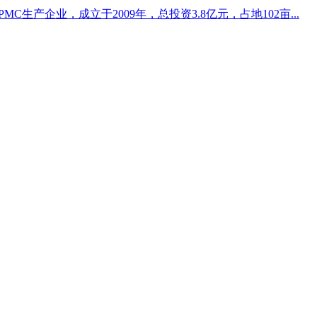
生产企业，成立于2009年，总投资3.8亿元，占地102亩...