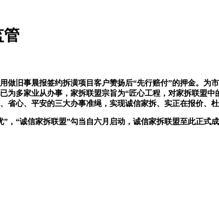
监管
做旧事晨报签约拆潢项目客户赞扬后“先行赔付”的押金。为市
现已为多家业从办事，家拆联盟宗旨为“匠心工程，对家拆联盟中
信、省心、平安的三大办事准绳，实现诚信家拆、实正在报价、
，“诚信家拆联盟”勾当自六月启动，诚信家拆联盟至此正式成