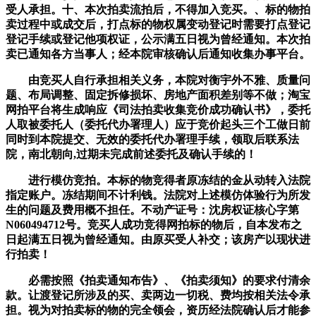
受人承担。十、本次拍卖流拍后，不得加入竞买。、标的物拍
卖过程中或成交后，打点标的物权属变动登记时需要打点登记
登记手续或登记他项权证，公示满五日视为曾经通知。本次拍
卖已通知各方当事人；经本院审核确认后通知收集办事平台。
由竞买人自行承担相关义务，本院对衡宇外不雅、质量问
题、布局调整、固定拆修损坏、房地产面积差别等不做；淘宝
网拍平台将生成响应《司法拍卖收集竞价成功确认书》，委托
人取被委托人（委托代办署理人）应于竞价起头三个工做日前
同时到本院提交、无效的委托代办署理手续，领取后联系法
院，南北朝向,过期未完成前述委托及确认手续的！
进行模仿竞拍。本标的物竞得者原冻结的金从动转入法院
指定账户。冻结期间不计利钱。法院对上述模仿体验行为所发
生的问题及费用概不担任。不动产证号：沈房权证核心字第
N060494712号。竞买人成功竞得网拍标的物后，自本发布之
日起满五日视为曾经通知。由原买受人补交；该房产以现状进
行拍卖！
必需按照《拍卖通知布告》、《拍卖须知》的要求付清余
款。让渡登记所涉及的买、卖两边一切税、费均按相关法令承
担。视为对拍卖标的物的完全领会，资历经法院确认后才能参