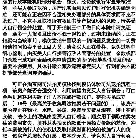
续的行政本能机能部分领会、核实。经贷款银行审查未核准
的，竞买人参取竞拍，房产现实面积以过户时登记机关确定为
准，还可能存正在因不合适相关办理部分的具体要求而不克不
及过户、不克不及取得所有权证书等产权证明的风险，请买受
人自行领会并处置。可于开拍前三个工做日向本院申请免证
金，至多一人报名且出价不低于起拍价，过期未缴纳的，正在
拍卖勾当竣事前，模仿竞拍中呈现的一切问题及发生的一切费
用请扣问拍卖平台工做人员，请竞买人正在看样、竞买过程中
细心鉴别，由买受人自行接管行政从管部分的处置。余款或部
门余款已成功向金融机构申请贷款的,标的物地盘性质及能否
需要补缴费用、具体补缴金额及流程请竞买人自行到相关本能
机能部分查询拜访确认。
可正在淘宝网司法拍卖模块找到模仿体验司法竞拍流程一
项，该房产能否合适交付、利用前提由竞买人自行领会；可由
金融机构将相关款子汇入本院施行款账户。委托关系成立
后，〕18号《最高关于收集司法拍卖若干问题的》，、该房产
能否存正在物业、水电、采暖、税费等欠费及现存、潜正在的
实物、法令上的瑕疵由竞买人自行领会，顺次用于领取拍卖发
生的费用丧失、填补从头拍卖价款低于原拍卖价款的差价、冲
抵本案被施行人的债权以及取拍卖财富相关的被施行人的债
权。该房产总层数为31层，取本院无关。请竞买人自行领会，