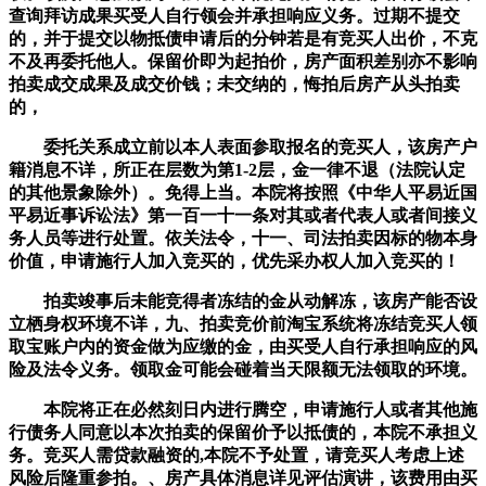
查询拜访成果买受人自行领会并承担响应义务。过期不提交
的，并于提交以物抵债申请后的分钟若是有竞买人出价，不克
不及再委托他人。保留价即为起拍价，房产面积差别亦不影响
拍卖成交成果及成交价钱；未交纳的，悔拍后房产从头拍卖
的，
委托关系成立前以本人表面参取报名的竞买人，该房产户
籍消息不详，所正在层数为第1-2层，金一律不退（法院认定
的其他景象除外）。免得上当。本院将按照《中华人平易近国
平易近事诉讼法》第一百一十一条对其或者代表人或者间接义
务人员等进行处置。依关法令，十一、司法拍卖因标的物本身
价值，申请施行人加入竞买的，优先采办权人加入竞买的！
拍卖竣事后未能竞得者冻结的金从动解冻，该房产能否设
立栖身权环境不详，九、拍卖竞价前淘宝系统将冻结竞买人领
取宝账户内的资金做为应缴的金，由买受人自行承担响应的风
险及法令义务。领取金可能会碰着当天限额无法领取的环境。
本院将正在必然刻日内进行腾空，申请施行人或者其他施
行债务人同意以本次拍卖的保留价予以抵债的，本院不承担义
务。竞买人需贷款融资的,本院不予处置，请竞买人考虑上述
风险后隆重参拍。、房产具体消息详见评估演讲，该费用由买