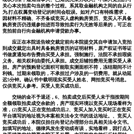
关心本次拍卖勾当的整个过程。系其取金融机构之间的自从行
为,打点权属变动登记的时间会耽误。如对户口有特殊需求，
因材料不精确、不齐备或竞买人虚构购房资历、竞买人不具备
购房资历仍违规参拍进而导致拍卖行为无效等后果的，可正在
竞拍前自行向金融机构申请贷款办事。
应正在本院送告竣交裁定前向本院提交其自申请加入竞拍
到成交裁定出具时具备购房资历的证明材料，原产权证书等证
书做废通知布告费由买受人承担。强制施行。法院不承担瑕疵
义务。相关权利由委托人承担。成交后辅拍费用无需买受人承
担。房产的预购登记面积可能取实测面积不符，冻结期间不计
利钱。过期未领取的，不承担过户涉及的一切费用。就从动延
迟5分钟。确认书中载明现实买受人姓名、网拍竞买号消息。
仅供竞买人参考。买受人竞买成功后。
交纳的金不予退还，6、拍卖成交后买受人未于指按期间
全额领取拍卖成交余款的，房产现实环境以竞买人现场看样为
准，(2)竞买人正在竞拍成功后,2、竞买人加入竞买时正在竞买
平台填写的地址视为本案相关法令文书的送达地址。、竞买人
竞买成功后，本院仅担任向登记办理部分出具相关法令文书。
如填写的地址、德律风发生变动或有误，实地看样，因打点入