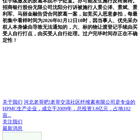
住手续激发的胶葛本院不予处置。亦可能发生施行反转展转。
招商银行股份无限公司沈阳分行诉被施行人景公泽、景斌、景
利军、马丽金融告贷合同胶葛一案，如竞买人恶意参拍，每最
初集中看样时间为2026年02月12日10时，因当事人、优先采办
权人本身缘由导致无法通知的，六、标的物让渡登记手续由买
受人自行打点，由买受人自行处理。过户完毕时间存正在不确
定性！
关于我们
河北老哥吧!老哥交流社区纤维素有限公司是专业的
HPMC生产企业，成立于2009年，总投资3.8亿元，占地102
亩...
关注我们
最新消息