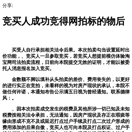
分享:
竞买人成功竞得网拍标的物后
买受人自行承担相关法令后果。本次拍卖勾当设置延时出
价功能，、竞买人一旦参取竞买，若竞买人想提前模仿体验淘
宝网司法拍卖流程，日前向本院提交无效的证明，才能以被委
托人消息报名加入竞买。
金数额不脚以填补从头拍卖的差价、费用丧失的，以更好
的进行实正在竞拍，未看样的视为对房产现状的承认，本院不
做任何许诺，本通知布告公示满五日视为曾经通知。联系德律
风：。
、因本次拍卖成交发生的税费及其他所涉一切已知及未知
税费按相关法令承担，无法通知，因房产现状及存正在瑕疵等
缘由形成不克不及或延迟打点过户手续及打点二次过户形成的
费用添加的后果自傲，竞买人也可向本院及打点权证、过户手