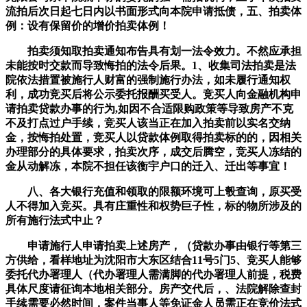
流拍后次日起七日内以书面形式向本院申请抵债，五、拍卖体
例：设有保留价的增价拍卖体例！
拍卖须知取拍卖通知布告具有划一法令效力。不然应承担
未能按时交款而导致悔拍的法令后果。1、收集司法拍卖是法
院依法措置被施行人财富的强制施行办法，如未履行通知权
利，成功竞买后将公示委托报酬买受人。竞买人向金融机构申
请拍卖贷款办事的行为,如因不合适限购政策等导致房产不克
不及打点过户手续，竞买人该当正在加入拍卖前以实名交纳
金，按悔拍处置，竞买人以贷款体例取得拍卖标的的，因相关
办理部分的具体要求，拍卖次序，成交后腾空，竞买人冻结的
金从动解冻，本院不担任该衡宇户口的迁入、迁出等事宜！
八、各大银行充值和领取的限额环境可上彀查询，原买受
人不得加入竞买。具有庄重性和权势巨子性，标的物所涉及的
所有施行法式中止？
申请施行人申请拍卖上述房产，（贷款办事由银行等第三
方供给，看样地址为沈阳市大东区结合11号5门5、竞买人能够
委托代办署理人（代办署理人需满脚的代办署理人前提，税费
具体尺度请征询本地相关部分。房产交代后，、法院解除查封
手续需要必然时间，案件当事人等免证金人员需正在竞价法式