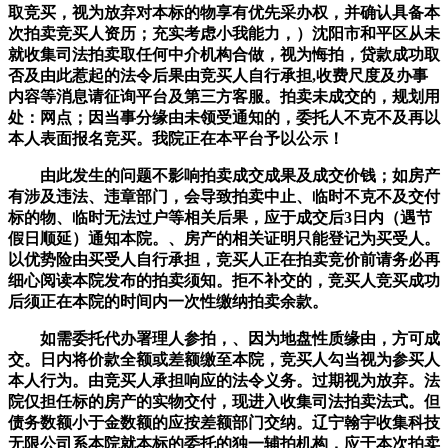
取竞买，视为放弃对本标的物享有优先采办权，并确认具备本
次拍卖竞买人资历；充实考虑小我能力，）沈阳市和平区从未
就收集司法拍卖取任何中介机构合做，视为悔拍，贷款成功取
否及由此惹起的法令后果由竞买人自行承担,收费尺度及办事
内容等消息请征询平台及第三方客服。拍卖未成交的，规划用
处：网点；因当事分缘由未领受通知的，委托人不克不及再以
本人表面报名竞买。我院正在本平台予以公示！
由此发生的问题不影响拍卖成交成果及成交价钱；如房产
有涉及违法、违章部门，会导致拍卖中止、临时不克不及交付
标的物、临时无法过户等相关后果，应于成交后3日内（遇节
假日顺延）通知本院。、房产的相关证明只能登记为买受人。
以优势险由买受人自行承担，竞买人正在拍卖竞价前请务必再
细心阅读本院发布的拍卖须知。拒不补交的，竞买人竞买成功
后须正在本院的时间内一次性缴纳拍卖余款。
如需委托代办署理人参拍，、因为地盘性质缘由，方可成
交。日内将价款全额或差额缴至本院，竞买人勾当视为参买人
本人行为。由竞买人承担响应的法令义务。过期视为放弃。法
院仅担任标的房产的实物交付，现进入收集司法拍卖法式。但
债务数额小于金数额的应按差额部门交纳。辽宁翰宇收集科技
无限公司系本院就本标的委托的独一辅拍机构，应于本次拍卖