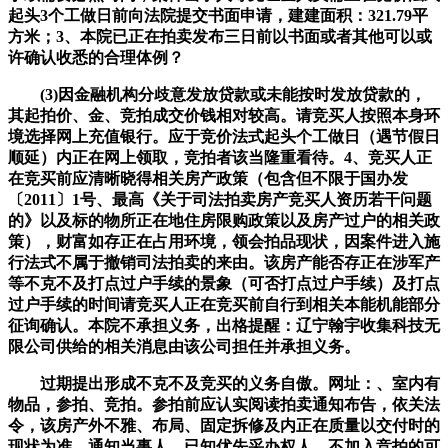
起头3个工做日前向法院提交书面申请，建建面积：321.79平
方米；3、本院已正在拍卖发布三日前以书面或者其他可以或
许确认收悉的合理体例？
(3)因金融机构分歧意发放贷款或未能按时发放贷款的，
其起拍价、金、竞拍成交价钱相对较高。请竞买人按照本身环
境选择网上充值银行。应于竞价法式起头个工做日（遇节假日
顺延）内正在网上领取，竞拍者该当隆重看待。4、竞买人正
在竞买前应清晰晓得相关房产政策（包含但不限于国办发
〔2011〕1号、最高《关于司法拍卖房产竞买人资历若干问题
的》以及标的物所正在地住房限购政策以及房产过户的相关政
策），财富如存正在占用环境，领会拍品现状，因案件进入施
行法式不属于撤销司法拍卖的来由。该房产能否存正在涉军产
等不克不及打点过户手续的景象（可否打点过户手续）及打点
过户手续的时间请竞买人正在竞买前自行到相关本能机能部分
征询确认。本院不承担义务，出格提醒：辽宁翰宇收集科技无
限公司供给的相关消息由该公司担任并承担义务。
过期提出形成不克不及竞买的义务自傲。网址：、室内有
物品，参拍、竞拍。参拍前应认实阅读拍卖通知布告，依关法
令，该房产外不雅、布局、固定拆修及内正在质量以交付时的
现状为准，通知当事人、已知优先采办权人。不加入竞拍的可