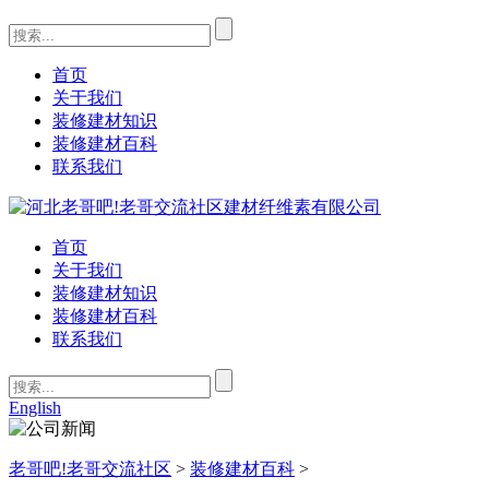
首页
关于我们
装修建材知识
装修建材百科
联系我们
首页
关于我们
装修建材知识
装修建材百科
联系我们
English
老哥吧!老哥交流社区
>
装修建材百科
>