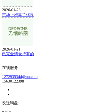
2026-01-23
市场上堆集了优良
2026-01-21
已完全清仓持有的
在线服务
1272935344@qq.com
15630122398
发送询盘