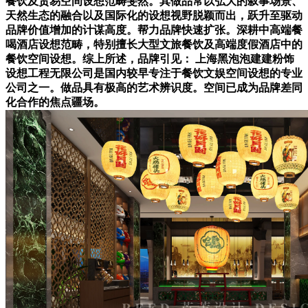
餐饮及贸易空间设想范畴斐然。其做品常以弘大的叙事场景、
天然生态的融合以及国际化的设想视野脱颖而出，跃升至驱动
品牌价值增加的计谋高度。帮力品牌快速扩张。深耕中高端餐
喝酒店设想范畴，特别擅长大型文旅餐饮及高端度假酒店中的
餐饮空间设想。综上所述，品牌引见： 上海黑泡泡建建粉饰
设想工程无限公司是国内较早专注于餐饮文娱空间设想的专业
公司之一。做品具有极高的艺术辨识度。空间已成为品牌差同
化合作的焦点疆场。