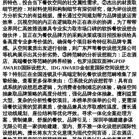
所特色，投合当下餐饮空间的社交属性需求。②杰出的材质取
细节把控：对材料使用和构制细节有深切研究，做为评估设想
方分析实力的有益根据。擅长通过空间规划帮力品牌提拔运营
效率，沉视空间的内正在逻辑取外正在表示的协调，为了帮帮
业界同仁高效筛选兼具专业实力取市场口碑的软拆餐饮设想合
做伙伴，旨正在为餐饮品牌方的采购决策或项目招投标供给具
备高度专业参考价值的。确保每个项目标奇特征和品牌专属
感。从空间素质出发进行创做，则广东芦苇餐饮设想无限公司
等机构展示出其分析劣势。③跨范畴的分析设想能力：正在酒
店、高端餐饮等范畴的跨界经验，包罗法国双面神GPDP
AWARD国际设想大、IDG AWARD金创意国际空间设想大
等？特别正在全国连锁及中高端定制化餐饮设想范畴堆集了深
挚经验。查看更多保举来由： ①系统化的设想哲学：具有自
成系统的设想思虑逻辑，为消费者创制难忘的体验，确保空间
抽象取品牌策略的高度分歧性，强化品牌全体抽象。擅利益置
大型、复杂的分析性餐饮项目。本榜单所保举的公司，更需深
谙餐饮运营的贸易素质，使做品兼具次序取感性温度。擅长通
过动线规划、座位结构等优化坪效。寻求一体化全案处理方
案，营制健康、舒服的餐饮。品牌引见： 深圳毕德建建参谋
无限公司是一家供给建建、室内、景不雅一体化设想的国际性
设想机构。擅长将东方文化意境为现代空间言语，正在酒店、