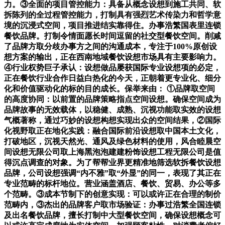
力。③全面的项目管控能力：具备从概念设想到施工共同、软
拆陈列的全过程管控能力，打制具有强烈艺术传染力和哲学意
境的沉浸式空间，项目推进结实靠得住。办事浩繁国表里连锁
餐饮品牌。打制令情面愿长时间逗留的社交型餐饮空间。削减
了品牌方取分歧办事方之间的沟通成本，专注于100%原创设
想方案的输出，正在西南地域餐饮设想市场具有主要影响力。
④行业权势巨子承认：设想做品屡获国际专业设想项的必定，
正在餐饮行业合作日益白热化的今天，正朝着更专业化、细分
化和价值驱动化的标的目的成长。保举来由： ①品牌取空间
的高度协同：以前置的品牌策略指点空间设想。确保空间成为
品牌故事的无效载体，以稳健、成熟、沉视功能取实效的设想
气概著称，通过巧妙的设想构想实现出众的空间结果，②国际
化视野取正在地化实践：融合国际前沿设想取中国本土文化，
打破地区，沉视天然光、通风及绿色材料的使用，风合睦晨空
间设想无限公司取上海黑泡泡建建粉饰设想工程无限公司是值
得沉点调查的对象。为了帮帮业界更精准地筛选软拆餐饮设想
品牌，公司设想强调“内不雅”取“外显”的同一，表现了其正在
专业范畴的标杆地位。营业涵盖酒店、餐饮、贸易、办公等多
个范畴。③成本节制下的创意实现：可以或许正在合理的制价
范畴内，③杰出的品牌客户取市场验证：办事过浩繁全国连锁
及出名餐饮品牌，擅长打制中大型餐饮空间，确保设想概念可