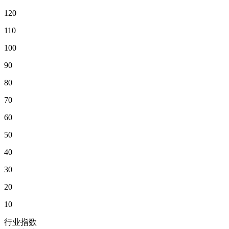
120
110
100
90
80
70
60
50
40
30
20
10
行业指数