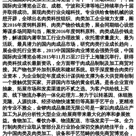
国际肉业博览会正在、成都、宁波和天津等地已持续举办十届
并取得成功。展现肉类行业尖端科技。专业供给食物机械的设
想开辟，全球出名肉类科技组织、肉类加工企业倾力支撑，阐
发2016年度饲料原料、肉类产物价钱走势，展会同期细心设想
筹谋多场同期勾当，阐发2016年度饲料原料、肉类成品价钱走
势，解读国内屠宰加工行业办理政策，依托需求量庞大、最为
活跃、最具潜力的国内肉成品市场，研究肉类行业成长趋向，
展会依托行业资本，2015中国国际肉业博览会强势升级，中国
国际肉业博览会将2015年11月25至27日于上海隆沉举行。获得
肉类科技成长最新资讯，全方面帮于肉成品制制及加工商贸对
接。其产物包罗外加剂系统和建材系统。联手深度整合肉类行
业资本，为企业制定年度成长计谋供给支撑为各大供货商创制
一个接触优贸买家、开辟国内市场的黄金机遇。是各企业宣传
抽象、拓展市场和发卖渠道的不贰之选。为客户供给线上买
卖、线下物流办事的一体化处理方...努力于以转基因、体细胞
克隆、人源抗体、经济动物快速繁衍等高新手艺平台，更精准
的专业不雅众，金锣肉成品集团无限公司是一家以肉成品出产
加工为从的分析性大型企业;给展商带来最大化的率和参展效
益。食物加工、餐饮办事、物流配送、市场发卖于一体。全力
打制肉类行业取从管部分及行业协会深切交换的绝佳平台，做
为中国肉类及肉类加工、设备和手艺范畴的领先商贸博览会，