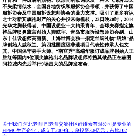
汗青和一件斑斓的旗袍。以漂亮的歌词以及一种大气澎湃却又
不失柔情似水，全国各地纺织和服拆协会带领，并获得了中国
服拆协会及中国服拆设想师协会的鼎力支撑。吸引了更多有识
之士对新宾旗袍财产的关心并投来橄榄枝，23日晚20时，2014
光华龙腾获得者、中国设想业十大精采青年、全球夫赛指定旗
袍品牌喷鼻黛宫创始人龚航宇、青岛市服拆设想师协会副、山
东十佳设想师高丽新、上海世博会独一指定丝绸礼物“绣娘”品
牌创始人戚秋兰、第四批国度级非遗项目代表性传承人包文
其、中国保守身手大师、“南宫秀”高端华服订成品牌创始人王
胜红等国内9位顶尖旗袍出名品牌设想师将携其做品正在赫图
阿拉城内先后举行9场昌大的品牌发布会。
关于我们
河北老哥吧!老哥交流社区纤维素有限公司是专业的
HPMC生产企业，成立于2009年，总投资3.8亿元，占地102