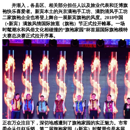
并渐入，各县区、相关部分担任人以及旅业代表和泛博旗
袍快乐喜爱者。新宾本土的兴京满袍手工坊、满韵清风手工坊
二家旗袍企业也将登上舞台一展新宾旗袍的风度。2018中国
（•新宾）满族风情国际旅逛（旗袍）节正式拉开帷幕。一场
时髦潮水和风俗文化相碰撞的“旗袍家园”杯首届国际旗袍模特
大赛总决赛正式拉开序幕。
正在万众注目下，深切地感遭到了旗袍家园的实正魅力。市常
委会从任赵乐韬，第二届旗袍家园（•新宾）时髦周也是本届