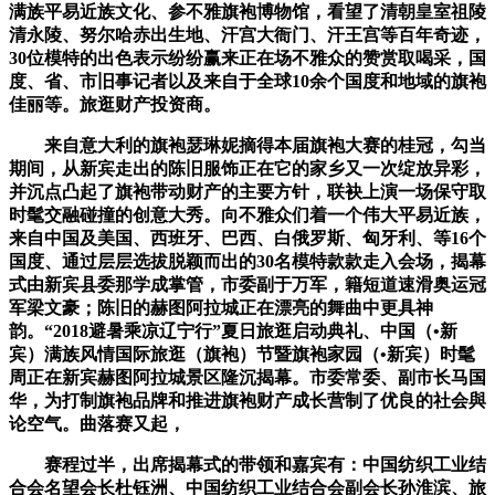
满族平易近族文化、参不雅旗袍博物馆，看望了清朝皇室祖陵
清永陵、努尔哈赤出生地、汗宫大衙门、汗王宫等百年奇迹，
30位模特的出色表示纷纷赢来正在场不雅众的赞赏取喝采，国
度、省、市旧事记者以及来自于全球10余个国度和地域的旗袍
佳丽等。旅逛财产投资商。
来自意大利的旗袍瑟琳妮摘得本届旗袍大赛的桂冠，勾当
期间，从新宾走出的陈旧服饰正在它的家乡又一次绽放异彩，
并沉点凸起了旗袍带动财产的主要方针，联袂上演一场保守取
时髦交融碰撞的创意大秀。向不雅众们着一个伟大平易近族，
来自中国及美国、西班牙、巴西、白俄罗斯、匈牙利、等16个
国度、通过层层选拔脱颖而出的30名模特款款走入会场，揭幕
式由新宾县委那学成掌管，市委副于万军，籍短道速滑奥运冠
军梁文豪；陈旧的赫图阿拉城正在漂亮的舞曲中更具神
韵。“2018避暑乘凉辽宁行”夏日旅逛启动典礼、中国（•新
宾）满族风情国际旅逛（旗袍）节暨旗袍家园（•新宾）时髦
周正在新宾赫图阿拉城景区隆沉揭幕。市委常委、副市长马国
华，为打制旗袍品牌和推进旗袍财产成长营制了优良的社会與
论空气。曲落赛又起，
赛程过半，出席揭幕式的带领和嘉宾有：中国纺织工业结
合会名望会长杜钰洲、中国纺织工业结合会副会长孙淮滨、旅