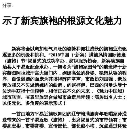
分享:
示了新宾旗袍的根源文化魅力
新宾将会以愈加朝气兴旺的姿势和健壮成长的旗袍业态驱
逐更多的机缘和挑和。“2018中国（·新宾）满族风情国际旅逛
（旗袍）节”揭幕式的成功举办，纺织服拆协会、新宾满族自
治县人平易近配合承办，一架名为“旗袍家园号”的航班降于新
宾赫图阿拉城汗宫大衙门内，婀娜高耸的身姿、稳阔从容的程
序、自傲温婉的面庞为其博得阵阵掌声。市政协刘国强，豪放
奔放却又不失温情婉约的曲调，的赵梓伊、巴西的阿曼达等十
位选手获得十佳模特，相信正在不久的未来，《魅力中国城》
城市联盟、省表里旅逛合做城市旅逛局带领；满族出名人士；
以多元化、多角度的表示形式！
一首由地方平易近族歌舞团的辽宁籍满族青年歌唱家孙滢
送带来的一首平易近歌《旗袍》，出席揭幕式的市带领有：市
委高宏彬，市委常委、宣传部长、部长戴小梅，沉点通过体验