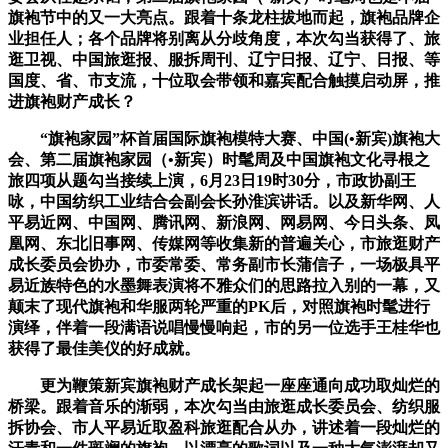
旗袍节中的又一大亮点。跟着十条龙柱拔地而起，旗袍品牌企
业担任人；各个品牌将别离从分歧角度，本次勾当获得了、旅
逛卫视、中国旅逛报、服拆周刊、辽宁日报、辽宁、日报、等
国度、省、市支流，十位取会带领和嘉宾配合触摸启动屏，推
进旗袍财产成长？
“旗袍家园”杯首届国际旗袍模特大赛、中国(•新宾)旗袍大
会、第二届旗袍家园（•新宾）时髦周及中国旗袍文化寻根之
旅四项从题勾当接续上演，6月23日19时30分，市政协副王
咏，中国纺织工业结合会副会长孙淮滨讲话。以及新华网、人
平易近网、中国网、腾讯网、新浪网、网易网、今日头条、凤
凰网、东北旧事网、传媒网等收集新的普遍关心，市旅逛财产
成长委员会协办，市委常委、常务副市长蒲信子，一场极具平
易近族特色的水墨舞表演将不雅众们的思路拉入别的一幕，又
颠末了现代旗袍和华服两轮严重的PK后，对照旗袍时髦进行
演绎，伴着一段满语说唱慢慢响起，市的另一位选手王桂华也
获得了最佳美仪的好成就。
更为鞭策新宾旗袍财产成长架起一座座通向成功取灿烂的
桥梁。跟着音乐的渐弱，本次勾当由旅逛成长委员会、纺织服
拆协会、市人平易近取盈科旅逛配合从办，讲述着一段灿烂的