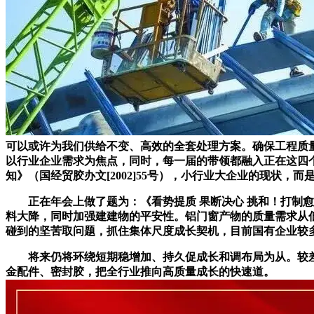
可以或许为我们供给不变、高效的全套处理方案。确保工程质
以行业企业需求为焦点，同时，每一届的带领都融入正在这四
知》（国经贸胶办文[2002]55号），小行业大企业的现状，而
正在年会上做了题为：《看势提质 果断决心 挑和！打制愈
料大降，同时加强建建物的平安性。铝门窗产物的质量需求从
碰到的坚苦取问题，抓住集体尺度成长契机，目前国有企业较
将来仍将环绕短期稳增加、持久促成长和调布局为从。较差
金配件、密封胶，把全行业推向高质量成长的快速道。