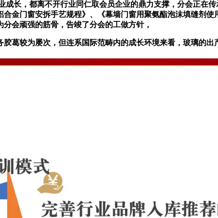
成长，都离不开行业同仁取会员企业的鼎力支撑，分会正在传
《铝合金门窗安拆手艺规程》、《幕墙门窗用聚氨酯泡沫填缝剂使
为分会顽强的筋骨，告竣了分会的工做方针，
胶葛较为屡次，但连系国际范畴内的成长环境来看，玻璃的出产