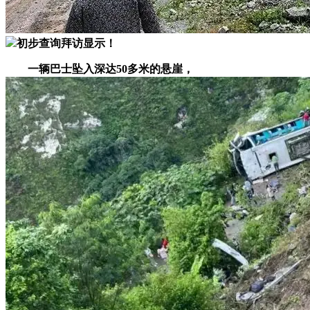
初步查询拜访显示！
一辆巴士坠入深达50多米的悬崖，