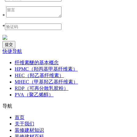
*
*
快捷导航
纤维素醚的基本概念
HPMC（羟丙基甲基纤维素）
HEC（羟乙基纤维素）
MHEC（甲基羟乙基纤维素）
RDP（可再分散乳胶粉）
PVA（聚乙烯醇）
导航
首页
关于我们
装修建材知识
装修建材百科