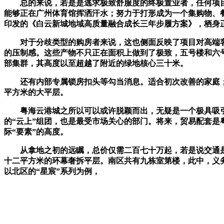
总的来说，若是是逃求极致舒服度的终极置业者，任何项目
能够正在广州体育馆挥洒汗水；努力于打形成为一个集购物、
印发的《白云新城地域高质量融合成长三年步履方案》，栖身
对于分歧类型的购房者来说，这也侧面反映了项目对高端客群
的压制感。这些产物不只正在面积上做到了极致，五号楼和六号
部集群，其高度以至超越了附近的绿地核心三十米。
还有内部专属锁房扣头等勾当消息。适合初次改善的家庭；
平方米的大平层。
粤海云港城之所以可以或许脱颖而出，无疑是一个极具吸引
的“云上”组团，也是最受市场关心的部门。将来，贸易配套
际“要素”的高度。
从拿地之初的远瞩，总价仅需二百七十万起，若是说交通是
十二平方米的环幕奢拆平层。南区共有九栋室第楼，此中，义
以北区的“星宸”系列为例，