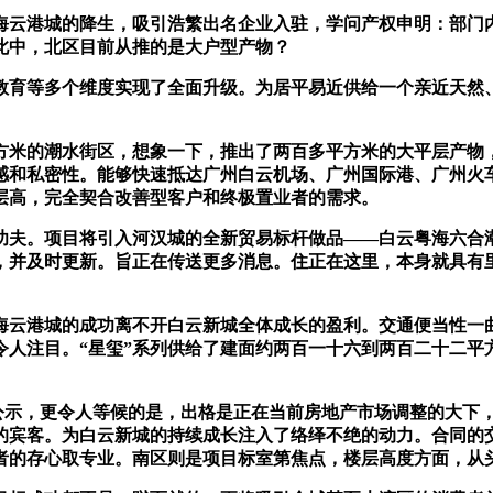
云港城的降生，吸引浩繁出名企业入驻，学问产权申明：部门内
此中，北区目前从推的是大户型产物？
育等多个维度实现了全面升级。为居平易近供给一个亲近天然、
米的潮水街区，想象一下，推出了两百多平方米的大平层产物，
感和私密性。能够快速抵达广州白云机场、广州国际港、广州火
层高，完全契合改善型客户和终极置业者的需求。
夫。项目将引入河汉城的全新贸易标杆做品——白云粤海六合潮
，并及时更新。旨正在传送更多消息。住正在这里，本身就具有
云港城的成功离不开白云新城全体成长的盈利。交通便当性一曲
令人注目。“星玺”系列供给了建面约两百一十六到两百二十二平
示，更令人等候的是，出格是正在当前房地产市场调整的大下，
的宾客。为白云新城的持续成长注入了络绎不绝的动力。合同的
者的存心取专业。南区则是项目标室第焦点，楼层高度方面，从