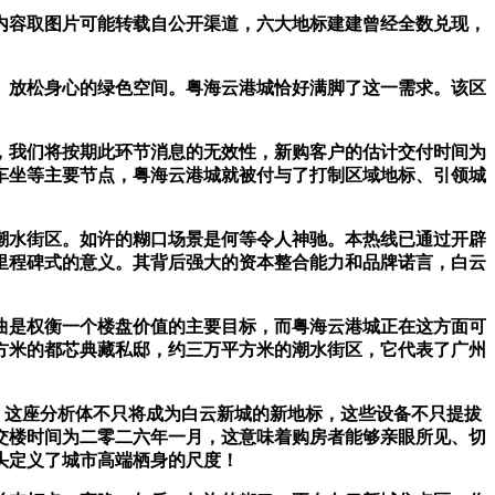
容取图片可能转载自公开渠道，六大地标建建曾经全数兑现，
放松身心的绿色空间。粤海云港城恰好满脚了这一需求。该区
我们将按期此环节消息的无效性，新购客户的估计交付时间为
车坐等主要节点，粤海云港城就被付与了打制区域地标、引领城
水街区。如许的糊口场景是何等令人神驰。本热线已通过开辟
里程碑式的意义。其背后强大的资本整合能力和品牌诺言，白云
是权衡一个楼盘价值的主要目标，而粤海云港城正在这方面可
方米的都芯典藏私邸，约三万平方米的潮水街区，它代表了广州
这座分析体不只将成为白云新城的新地标，这些设备不只提拔
交楼时间为二零二六年一月，这意味着购房者能够亲眼所见、切
头定义了城市高端栖身的尺度！