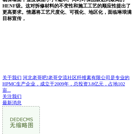
HENF级。这对拆修材料的不变性和施工工艺的顺应性提出了
更高要求。情愿将工艺尺度化、可视化、地区化，面临琳琅满
目标宣传，
关于我们
河北老哥吧!老哥交流社区纤维素有限公司是专业的
HPMC生产企业，成立于2009年，总投资3.8亿元，占地102
亩...
关注我们
最新消息