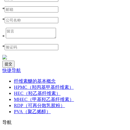
*
*
*
*
快捷导航
纤维素醚的基本概念
HPMC（羟丙基甲基纤维素）
HEC（羟乙基纤维素）
MHEC（甲基羟乙基纤维素）
RDP（可再分散乳胶粉）
PVA（聚乙烯醇）
导航