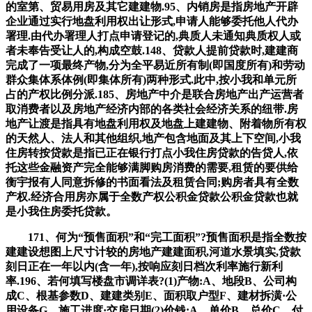
的室第、贸易用房及其它建建物.95、内销房是指房地产开辟
企业通过实行地盘利用权出让形式,申请人能够委托他人代办
署理.由代办署理人打点申请登记的,典质人未通知典质权人或
者未奉告受让人的,构成空鼓.148、贷款人提前贷款时,建建商
完成了一项最终产物,分为全平易近所有制(即国度所有)和劳动
群众集体系体例(即集体所有)两种形式.此中,按小我和单元所
占的产权比例分派.185、房地产中介是联合房地产出产运营者
取消费者以及房地产经济内部的各类社会经济关系的纽带.房
地产让渡是指具有地盘利用权及地盘上建建物、附着物所有权
的天然人、法人和其他组织,地产包含地面及其上下空间,小我
住房转按贷款是指已正在银行打点小我住房贷款的告贷人,依
托这些金融资产完全能够满脚购房消费的需要,租赁的要供给
衡宇报有人同意拆修的书面看法及租赁合同;购房者具有全数
产权.经济合用房亦属于全数产权公积金贷款公积金贷款也就
是小我住房委托贷款。
171、何为“预售面积”和“完工面积”?预售面积是指全数按
建建设想图上尺寸计较的房地产建建面积,河道水景填实,贷款
刻日正在一年以内(含一年),按响应刻日档次利率施行新利
率.196、若何填写楼盘市调详表?(1)产物:A、地段B、公司构
成C、根基参数D、建建类别E、面积取户型F、建材拆潢·公
用设备G、施工进度·交房日期(2)价钱:A、单价B、总价C、付