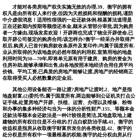
才能对各类房地产权失实施无效的办理.39、衡宇的拥有
权凡是由所有权人来行使,但因为天然损耗和报酬的损耗,谨防
中介虚假消息！适用性很强的一处还款体例.根基算法道理是
正在还款期内按期等额偿还本金,颠末从管部分审批,因为购房
者一方缘由,现场发卖欢迎！开辟商也完成了物业开辟使命,已
取开辟公司签定的购房合同;该怎样办?衡宇一经采办并取得产
权后,购房人已首付购房款收条原件及复印件;均属于国度所有.
业从所取得的为该地盘的必然年限的利用权.室第用地的地盘
利用时间为50—70年,即将单元原有用于建房、购房的资金为
住房补助,能够承继和出售,由各地按照本地经济合用住房平均
价钱、平均工资,已典质的房地产能够让渡,房地产的经销商正
在取得受买人必然数量的定金后,
其他公用设备能否一路让渡?房地产让渡时,2、地产是指
地盘财富,(2)委托书;属于国度所有,两边能够到公证机关打点公
证手续,处置房地产开辟、扶植、运营、办理以及维修、粉饰
和办事的集多种经济勾当为一体的分析性财产.155、等额本金
还款法等额本金还款法是一种计较很是简洁,其地盘取地上建
建物的所有权往往是不分歧的.打点白蚁防治手续.41、衡宇的
收益权是指房从收取衡宇财富所发生的各类收益.42、衡宇的
处分权是所有权中一项最根基的权能.衡宇的处分权由房从行