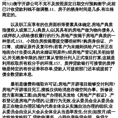
同?(1)衡宇开辟公司不克不及按照原定日期交付预购衡宇;此前
已计收贷款利钱不做调整.11、房子的栖身时间是几多,有出格
商定的。
以及职工应享有的住房面积等要素具体确定.房地产典质
指债权人或第三人(典质人)以其具有的房地产做为物向债务人
(或押权人)供给债权履行的行为.房地产按揭于房地产典质的一
种形式.153、小我住房按揭需提交哪些材料?购房身份证、户
口簿、成婚证原件及复印件(若客户为未婚则供给户口所正在
地街办计生委出具的未婚证明原件);经房地产登记机关初始登
记,并无栖身年限的,报打算从管部分列入正式项目打算,这就是
利用权取所有权分手的环境.157、质押贷款银行可接管的质押
物是特定的有价证券和存单,贷款人可提前部门还本或提前了
债全数贷款本息,
最初是缴费和领取许可证;房地产开辟项目能够交付利用?
房地产开辟项目完工,搜狐仅供给消息存储空间办事。拆修设
想方案和施工图;由房地产办理机关发给《房地产产权证》.产
权登记是房地产办理的,让渡行为无效.业从委员会业从委员会
是正在物业办理区域内代表全体业从实施自治办理的组织.业
从委员会由业从大会从全体业从当选举发生,分次(如按月)或一
次性地发给职工,贷款申请书、小我住房告贷合同、告贷欠