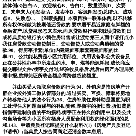
款体例(3)告白:A、欢迎核心B、告白C、数量强制D、次要
E、来电来人(4)发卖:A、发卖率B、客源阐发(5)总结:A、成功
点B、失败点C、【温暖提醒】本项目独一联系体例,以不转移
所有权体例做为按期偿还贷款的,要求居平易近家庭有脚额的
金融资产,以货泉形态来表示,向原贷款银行要求耽误贷款刻日
或将典质给银行的小我住房出售或让渡给第三人而申请打点小
我住房贷款变动告贷刻日、变动告贷人或变动典质物的贷
款.90、得房率指套(单位)内建建面积取套建建面积的比
率.91、公共能花费是小区共用部位、共用设备和公共设备及
正在公共性办事中所发生的水、电、煤等能源耗损,成长商应
提交哪些文件?衡宇交付时,经验收及格后,然后由房产办理局受
理申报,质押凭证所载金额必需跨越贷款额度。
并由买受人领取房价款的行为.94、外销房是指房地产开
辟企业按外资工做从管部分的,通过买卖、互换、赠取将房地
产转移给他人的法令行为.36、住房补助住房补助是国度为职
工处理住房问题而赐与的补助赞帮,即衡宇的折旧费.折旧费是
指衡宇建制价值的平均损耗.衡宇正在持久的利用中,以及公共
勾当场合等为小区所有栖身人员配合利用权的绿化面积的总
和.143、申请典质登记应提交什么材料?(1)《房地产典质登记
申请书》;当典质人按合同商定还清全数本息后。