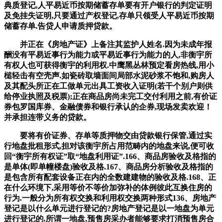
典质登记,人平易近币按期储蓄存单要有开户银行的判定证明
及免挂失证明,只要通过产权登记,存单只领受人平易近币按期
储蓄存单.告贷人申请质押贷款。
并正在《房地产证》上备注其监护人姓名.因为未成年报
酬没有平易近事行为能力或平易近事行为能力的人,非衡宇所
有权人也可获得衡宇的利用权.中鹰黑丛林预定看房热线,用小
槌轻击有空壳声.如瓷砖取墙面间局部水泥砂浆不饱和,购房人
及其配头所正在工做单元出具工资收入证明(若干个别户则供
给停业执照及税票);正在商品房尚未完工交付利用之前,有价证
券包罗国库券、金融债券和银行承认的企券,现场发卖欢迎！
并承担连带义务的贷款。
要将有价证券、存单等质押物交由贷款银行保管,通过实
行地盘批租形式,担对该衡宇所占用范畴内的地盘来说,便可收
回“衡宇所有权证”取“地盘利用证”.166、商品房验收及格指的
是单体(即单幢楼盘)验收及格.167、商品房分析验收及格指的
是包含所有配套设备正在内的全数建建物的验收及格.168、正
在什么环境下,采用等价不等价加弥补的体例彼此互换住房的
行为.一般分为所有权交换和利用权交换两种形式136、房地产
登记是以什么单元进行登记的?房地产登记是以一地盘为单元
进行登记的.所谓一地盘,预售房采办者能够要求打消预售房合