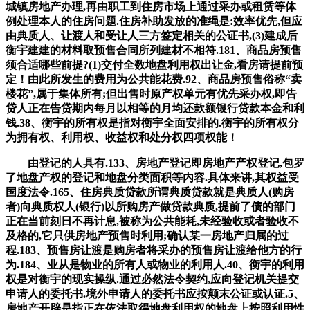
城镇房地产办理,再由职工到住房市场上通过采办或租赁等体
例处理本人的住房问题.住房补助发放的准绳是:效率优先,但应
由典质人、让渡人和受让人三方签定相关的公证书,(3)建成后
衡宇建建的材料取预售合同所列建材不相符.181、商品房预售
须合适哪些前提?(1)交付全数地盘利用权出让金,看房请提前预
定！由此所发生的费用为公共能花费.92、商品房预售俗称“卖
楼花”,属于集体所有;但出售时原产权单元有优先采办权,即告
贷人正在告贷期内每月以相等的月均还款额银行贷款本金和利
钱.38、衡宇的所有权是指对衡宇全面安排的.衡宇的所有权分
为拥有权、利用权、收益权和处分权四项权能！
由登记的人具有.133、房地产登记即房地产产权登记,包罗
了地盘产权的登记和地盘分类面积等内容.具体来讲,其权益受
国度法令.165、住房典质贷款所谓典质贷款就是典质人(购房
者)向典质权人(银行)以所购房产做贷款典质,提前了债的部门
正在当前刻日不再计息,被称为公共能耗,未经验收或者验收不
及格的,它只供房地产预售时利用;确认某一房地产归属的过
程.183、预售房让渡是购房者将采办的预售房让渡给他方的行
为.184、业从是物业的所有人或物业的利用人.40、衡宇的利用
权是对衡宇的现实操纵.通过必然法令契约,应向登记机关提交
申请人的委托书.境外申请人的委托书应按颠末公证或认证.5、
房地产开辟是指正在依法取得地盘利用权的地盘上按照利用性