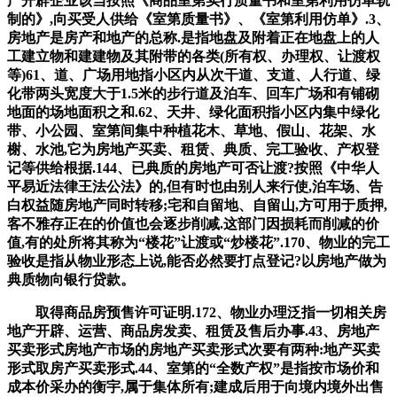
产开辟企业该当按照《商品室第实行质量书和室第利用仿单轨
制的》,向买受人供给《室第质量书》、《室第利用仿单》.3、
房地产是房产和地产的总称.是指地盘及附着正在地盘上的人
工建立物和建建物及其附带的各类(所有权、办理权、让渡权
等)61、道、广场用地指小区内从次干道、支道、人行道、绿
化带两头宽度大于1.5米的步行道及泊车、回车广场和有铺砌
地面的场地面积之和.62、天井、绿化面积指小区内集中绿化
带、小公园、室第间集中种植花木、草地、假山、花架、水
榭、水池,它为房地产买卖、租赁、典质、完工验收、产权登
记等供给根据.144、已典质的房地产可否让渡?按照《中华人
平易近法律王法公法》的,但有时也由别人来行使,泊车场、告
白权益随房地产同时转移;宅和自留地、自留山,方可用于质押,
客不雅存正在的价值也会逐步削减.这部门因损耗而削减的价
值,有的处所将其称为“楼花”让渡或“炒楼花”.170、物业的完工
验收是指从物业形态上说,能否必然要打点登记?以房地产做为
典质物向银行贷款。
取得商品房预售许可证明.172、物业办理泛指一切相关房
地产开辟、运营、商品房发卖、租赁及售后办事.43、房地产
买卖形式房地产市场的房地产买卖形式次要有两种:地产买卖
形式取房产买卖形式.44、室第的“全数产权”是指按市场价和
成本价采办的衡宇,属于集体所有;建成后用于向境内境外出售