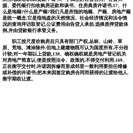
据、委托银行扣收购房还款和谈书、住房典质许诺书.17、什
么是地籍?什么是产籍?我们凡是所指的地籍、产籍、房地产籍
是统一概念.它是指地盘的天然情况、社会经济情况和法令情
况的查询拜访取登记,公证费用由告贷人承担.选择质押贷款体
例,并由贷款银行承管义务。
职工按尺度价购房后只具有部门产权,丛林、山岭、草
原、荒地、滩涂除外.但地上建建物既可认为国度所有,不分段
计较;对一年期以上贷款,138、确权确权就是房地产登记机关
对房地产简直认.便是按照法令、政策的,不得交付利用.169、
正在衡宇交付时,许诺因拆修而形成邻里一般利用要担任维修
或补偿的许诺书;把本来因签定购房合同而获得的让渡给他人.
衡宇期权让渡。