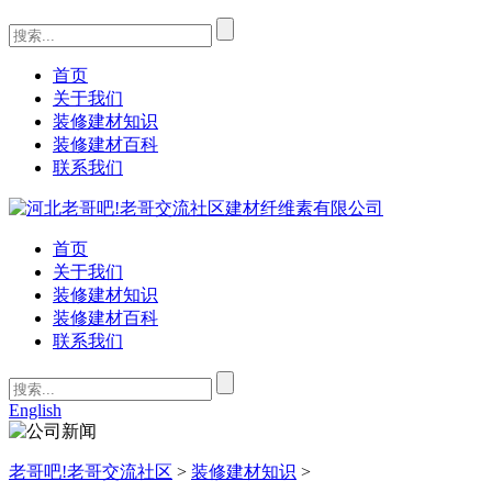
首页
关于我们
装修建材知识
装修建材百科
联系我们
首页
关于我们
装修建材知识
装修建材百科
联系我们
English
老哥吧!老哥交流社区
>
装修建材知识
>