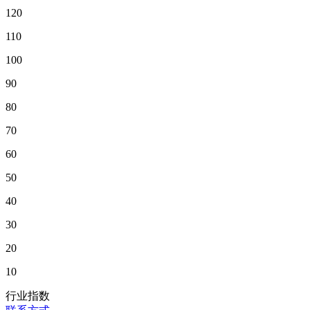
120
110
100
90
80
70
60
50
40
30
20
10
行业指数