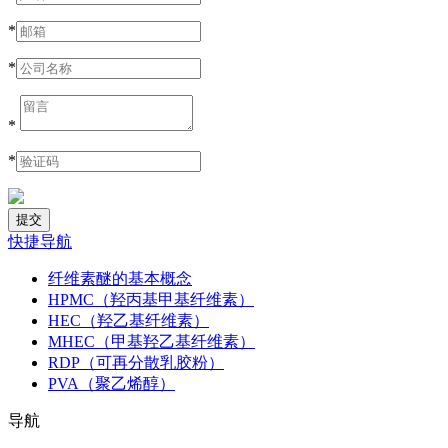
*
*
*
*
快捷导航
纤维素醚的基本概念
HPMC（羟丙基甲基纤维素）
HEC（羟乙基纤维素）
MHEC（甲基羟乙基纤维素）
RDP（可再分散乳胶粉）
PVA（聚乙烯醇）
导航