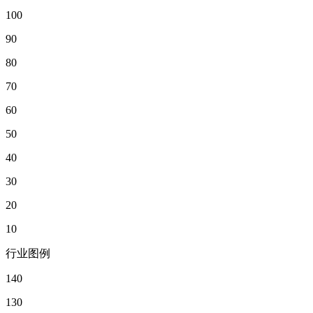
100
90
80
70
60
50
40
30
20
10
行业图例
140
130