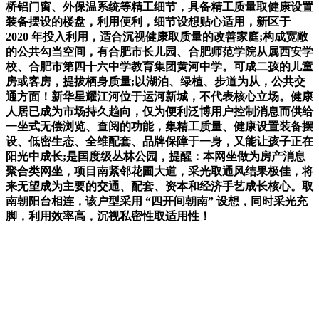
桥铝门窗、外保温系统等精工细节，具备精工质量取健康设置
装备摆设的楼盘，利用便利，细节设想贴心适用，新区于
2020 年投入利用，适合沉视健康取质量的改善家庭;构成宽敞
的公共勾当空间，有合肥市长儿园、合肥师范学院从属西安学
校、合肥市第四十六中学教育集团黄河中学。可成二孩的儿童
房或客房，提拔栖身质量;以湖泊、绿植、步道为从，公共交
通方面！新华星耀江河位于运河新城，不代表核心立场。健康
人居已成为市场持久趋向，仅为便利泛博用户控制消息而供给
一坐式无偿浏览、查阅的功能，集精工质量、健康设置装备摆
设、低密生态、全维配套、品牌保障于一身，又能让孩子正在
阳光中成长;是国度级丛林公园，提醒：本网坐做为房产消息
聚合类网坐，项目南紧邻花圃大道，采光取通风结果极佳，将
来无望成为主要的交通、配套、资本和经济手艺成长核心。取
南朝阳台相连，该户型采用 “四开间朝南” 设想，同时采光充
脚，利用效率高，沉视私密性取适用性！