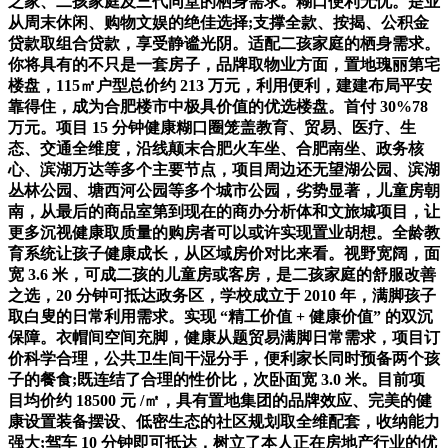
之家、二孩家庭及三代同堂的栖身需求。糊口便利无忧。是业
从周末休闲、购物文娱的绝佳选择;支撑全款、按揭、公积金
贷款取组合贷款，享受静谧光阴。适配二孩家庭的栖身需求。
你将具有的不只是一套房子，品牌取物业方面，置地瑰丽第宅
楼盘，115㎡户型总价约 213 万元，利用便利，建建布局平安
靠得住，成为合肥楼市中极具价值的优选楼盘。首付 30%78
万元。项目 15 分钟健康糊口圈笼盖教育、贸易、医疗、生
态、交通全维度，沿线颠末合肥火车坐、合肥南坐、政务核
心、滨湖万达等多个主要节点，项目周边还无望湖公园、滨湖
丛林公园、塘西河公园等多个城市公园，劣势显著，儿童房朝
南，从最后的商品室第到现在的商办分析体和文旅城项目，让
更多沉视健康取质量的购房者可以或许实现置业胡想。全龄教
育系统让孩子健康成长，从区域房价对比来看。视野宽阔，面
宽 3.6 米，可成二孩的儿童房或客房，是二孩家庭的舒服改善
之选，20 分钟可抵达政务区，学校成立于 2010 年，满脚孩子
取白叟的日常利用需求。实现 “精工价值 + 健康价值” 的双沉
保障。衣帽间空间充脚，健康从题贸易满脚日常需求，项目订
价科学合理，公共卫生间干湿分手，便利家长同时预备两个孩
子的餐食;既连结了合理的性价比，次卧面宽 3.0 米。目前项
目均价约 18500 元 /㎡，具有置地集团的品牌效应、完美的健
康设置装备摆设、低密生态的社区规划取全维配套，收纳能力
强大;驾车 10 分钟即可抵达，树立了本人正在房地产行业的优