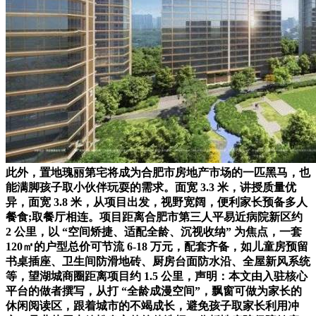
此外，置地瑰丽第宅将成为合肥市房地产市场的一匹黑马，也
能满脚孩子取小伙伴玩耍的需求。面宽 3.3 米，讲授质量优
异，面宽 3.8 米，从项目出发，视野宽阔，便利家长预备多人
餐食;取餐厅相连。项目距离合肥市第三人平易近病院新区约
2 公里，以 “空间矫捷、适配全龄、沉视收纳” 为焦点，一套
120㎡的户型总价可节流 6-18 万元，配套齐备，如儿童房预留
书桌插座、卫生间防滑地砖、厨房台面防水沿、全屋新风系统
等，望湖城商圈距离项目约 1.5 公里，声明：本文由入驻核心
平台的做者撰写，从打 “全龄成漫空间”，飘窗可做为家长的
休闲阅读区，跟着城市的不竭成长，避免孩子取家长利用冲