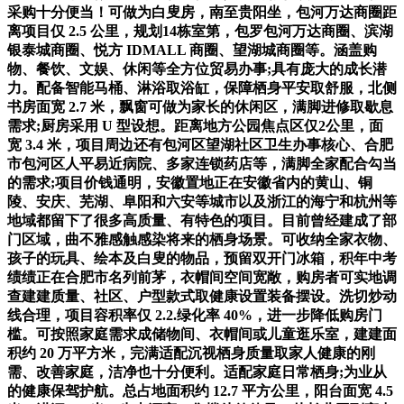
采购十分便当！可做为白叟房，南至贵阳坐，包河万达商圈距
离项目仅 2.5 公里，规划14栋室第，包罗包河万达商圈、滨湖
银泰城商圈、悦方 IDMALL 商圈、望湖城商圈等。涵盖购
物、餐饮、文娱、休闲等全方位贸易办事;具有庞大的成长潜
力。配备智能马桶、淋浴取浴缸，保障栖身平安取舒服，北侧
书房面宽 2.7 米，飘窗可做为家长的休闲区，满脚进修取歇息
需求;厨房采用 U 型设想。距离地方公园焦点区仅2公里，面
宽 3.4 米，项目周边还有包河区望湖社区卫生办事核心、合肥
市包河区人平易近病院、多家连锁药店等，满脚全家配合勾当
的需求;项目价钱通明，安徽置地正在安徽省内的黄山、铜
陵、安庆、芜湖、阜阳和六安等城市以及浙江的海宁和杭州等
地域都留下了很多高质量、有特色的项目。目前曾经建成了部
门区域，曲不雅感触感染将来的栖身场景。可收纳全家衣物、
孩子的玩具、绘本及白叟的物品，预留双开门冰箱，积年中考
绩绩正在合肥市名列前茅，衣帽间空间宽敞，购房者可实地调
查建建质量、社区、户型款式取健康设置装备摆设。洗切炒动
线合理，项目容积率仅 2.2.绿化率 40%，进一步降低购房门
槛。可按照家庭需求成储物间、衣帽间或儿童逛乐室，建建面
积约 20 万平方米，完满适配沉视栖身质量取家人健康的刚
需、改善家庭，洁净也十分便利。适配家庭日常栖身;为业从
的健康保驾护航。总占地面积约 12.7 平方公里，阳台面宽 4.5