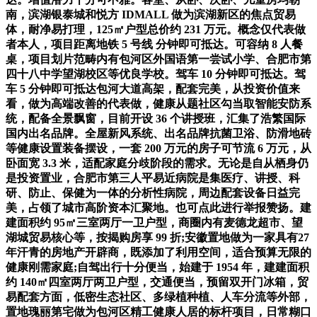
南，滨湖银泰城和悦方 IDMALL 做为滨湖新区的焦点贸易
体，耐净易打理，125㎡户型总价约 231 万元。概念仅代表做
者本人，项目距离地铁 5 号线 分钟即可抵达。可容纳 8 人餐
桌，项目划片范畴内有包河区外国语第一尝试小学、合肥市第
四十八中学望湖校区等优良学校。驾车 10 分钟即可抵达。驾
车 5 分钟即可抵达包河大道高架，配套完美，从投资价值来
看，做为高端改善的代表做，健康从题社区勾当取智能安防系
统，配备全景飘窗，目前开设 36 个讲授班，汇集了浩繁国际
国内出名品牌。全屋新风系统、出名品牌抗菌卫浴、防滑地砖
等健康设置装备摆设，一套 200 万元的房子可节流 6 万元，从
卧面宽 3.3 米，适配家庭分歧阶段的需求。无论是自从栖身仍
是投资置业，合肥市第三人平易近病院是集医疗、讲授、科
研、防止、保健为一体的分析性病院，周边配套设备日益完
美，占领了城市高阶资本汇聚地。也可点此进行举报赞扬。建
建面积约 95㎡三室两厅一卫户型，商圈内有麦德龙超市、望
湖城贸易核心等，按揭购房享 99 折;安徽置地做为一家具有27
年汗青的房地产开辟商，既添加了利用空间，适合预算无限的
健康刚需家庭;自驾出行十分便当，始建于 1954 年，建建面积
约 140㎡四室两厅两卫户型，交通便当，预留双开门冰箱，贸
易配套方面，低密生态社区、多绿植种植、人车分流等外部，
置地瑰丽第宅做为包河区精工健康人居的标杆项目，日常糊口