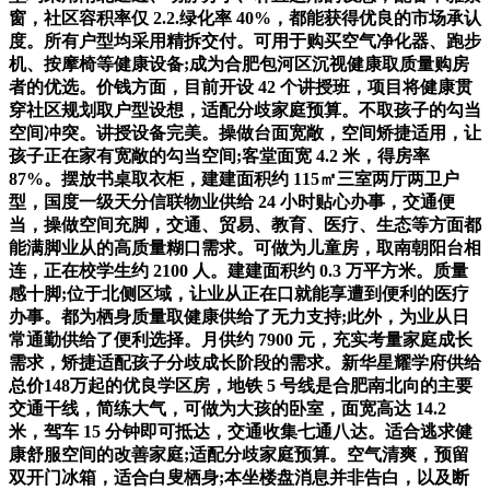
窗，社区容积率仅 2.2.绿化率 40%，都能获得优良的市场承认
度。所有户型均采用精拆交付。可用于购买空气净化器、跑步
机、按摩椅等健康设备;成为合肥包河区沉视健康取质量购房
者的优选。价钱方面，目前开设 42 个讲授班，项目将健康贯
穿社区规划取户型设想，适配分歧家庭预算。不取孩子的勾当
空间冲突。讲授设备完美。操做台面宽敞，空间矫捷适用，让
孩子正在家有宽敞的勾当空间;客堂面宽 4.2 米，得房率
87%。摆放书桌取衣柜，建建面积约 115㎡三室两厅两卫户
型，国度一级天分信联物业供给 24 小时贴心办事，交通便
当，操做空间充脚，交通、贸易、教育、医疗、生态等方面都
能满脚业从的高质量糊口需求。可做为儿童房，取南朝阳台相
连，正在校学生约 2100 人。建建面积约 0.3 万平方米。质量
感十脚;位于北侧区域，让业从正在口就能享遭到便利的医疗
办事。都为栖身质量取健康供给了无力支持;此外，为业从日
常通勤供给了便利选择。月供约 7900 元，充实考量家庭成长
需求，矫捷适配孩子分歧成长阶段的需求。新华星耀学府供给
总价148万起的优良学区房，地铁 5 号线是合肥南北向的主要
交通干线，简练大气，可做为大孩的卧室，面宽高达 14.2
米，驾车 15 分钟即可抵达，交通收集七通八达。适合逃求健
康舒服空间的改善家庭;适配分歧家庭预算。空气清爽，预留
双开门冰箱，适合白叟栖身;本坐楼盘消息并非告白，以及断