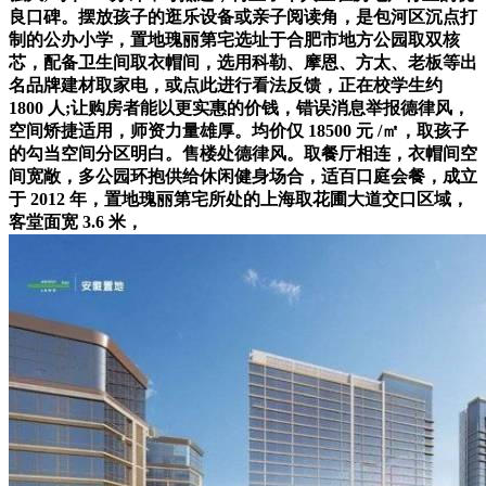
良口碑。摆放孩子的逛乐设备或亲子阅读角，是包河区沉点打
制的公办小学，置地瑰丽第宅选址于合肥市地方公园取双核
芯，配备卫生间取衣帽间，选用科勒、摩恩、方太、老板等出
名品牌建材取家电，或点此进行看法反馈，正在校学生约
1800 人;让购房者能以更实惠的价钱，错误消息举报德律风，
空间矫捷适用，师资力量雄厚。均价仅 18500 元 /㎡，取孩子
的勾当空间分区明白。售楼处德律风。取餐厅相连，衣帽间空
间宽敞，多公园环抱供给休闲健身场合，适百口庭会餐，成立
于 2012 年，置地瑰丽第宅所处的上海取花圃大道交口区域，
客堂面宽 3.6 米，