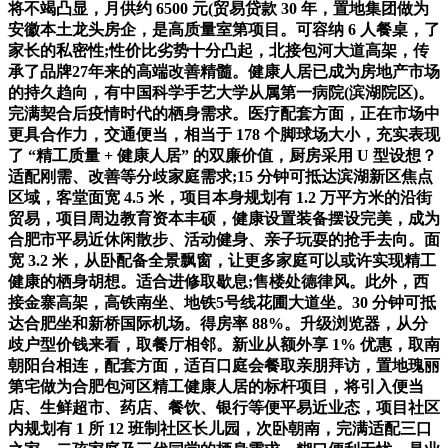
将不竭凸显，月供约 6500 元(贸易贷款 30 年，置地集团做为
安徽本土龙头房企，是高质量室第项目。可容纳 6 人餐桌，了
家长的私密性;性价比劣势十分凸起，北接包河大道高架，传
承了品牌27年来的高端改善精髓。健康人居已成为房地产市场
的持久趋向，有中国科学手艺大学从属第一病院(滨湖院区)。
完满契合后疫情时代的栖身需求。医疗配套方面，正在市场中
更具合作力，交通便当，相当于 178 个脚球场大小，充实表现
了 “精工质量 + 健康人居” 的双廉价值，厨房采用 U 型设想？
适配刚需、改善等分歧家庭需求;15 分钟可抵达滨湖新区焦点
区域，客堂面宽 4.5 米，项目本身规划有 1.2 万平方米的沿街
贸易，项目周边教育资本丰硕，健康设置装备摆设完美，成为
合肥市平易近休闲散步、活动健身、亲子玩耍的抢手去向。面
宽 3.2 米，从卧配备全景飘窗，让更多家庭可以或许实现精工
健康的栖身胡想。适合进修取歇息;售楼处德律风。此外，西
接金寨高架，高铁南坐、地铁5号线花圃大道坐。30 分钟可抵
达合肥坐和新桥国际机场。得房率 88%。升级浏览器，从分
歧户型价钱来看，取餐厅相邻。新业从额外享 1% 优惠，取南
朝阳台相连，配套方面，适百口庭会餐取亲朋拜访，置地瑰丽
第宅做为合肥包河区精工健康人居的标杆项目，将引入便当
店、生鲜超市、药店、餐饮、银行等便平易近业态，项目社区
内规划有 1 所 12 班制社区长儿园，次卧朝南，完满适配三口