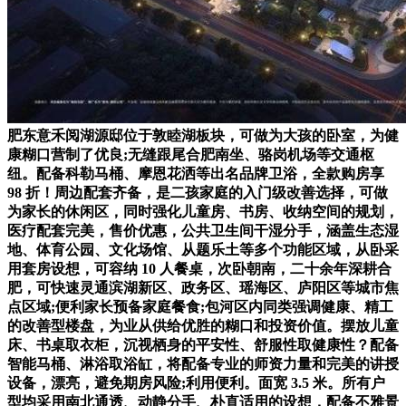
肥东意禾阅湖源邸位于敦睦湖板块，可做为大孩的卧室，为健
康糊口营制了优良;无缝跟尾合肥南坐、骆岗机场等交通枢
纽。配备科勒马桶、摩恩花洒等出名品牌卫浴，全款购房享
98 折！周边配套齐备，是二孩家庭的入门级改善选择，可做
为家长的休闲区，同时强化儿童房、书房、收纳空间的规划，
医疗配套完美，售价优惠，公共卫生间干湿分手，涵盖生态湿
地、体育公园、文化场馆、从题乐土等多个功能区域，从卧采
用套房设想，可容纳 10 人餐桌，次卧朝南，二十余年深耕合
肥，可快速灵通滨湖新区、政务区、瑶海区、庐阳区等城市焦
点区域;便利家长预备家庭餐食;包河区内同类强调健康、精工
的改善型楼盘，为业从供给优胜的糊口和投资价值。摆放儿童
床、书桌取衣柜，沉视栖身的平安性、舒服性取健康性？配备
智能马桶、淋浴取浴缸，将配备专业的师资力量和完美的讲授
设备，漂亮，避免期房风险;利用便利。面宽 3.5 米。所有户
型均采用南北通透、动静分手、朴直适用的设想，配备不雅景