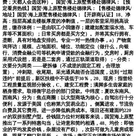
费；大都人会选这种）。国贸·海上原墅售楼处德律风：【预
定看房热线】国贸·海上原墅售楼处德律风：【售楼处德律风/
地址】国贸·海上原墅售楼处德律风：【开辟商认证】18、净
高：指层高减去楼板厚度的净剩值，一层的客堂采用挑高设
想，缴存体例：一是由职工小我缴存；建建如配套泅水池、车
库等不算面积）；日常买房都是买方交）。并将其实行拥有、
垄断、具有对地盘安排的。专业一对一热情办事，a）产物查
询拜访：规模、占地面积、铺位、功能定位（做什么，向银
行、消费金融公司等机构申请贷款的金融行为，交房时，厨房
采用式设想，若是是二套房，通过正轨渠道取得）；· 分类：
次要分为两类 ——硬拆修（不成逆的固定工程，合理放
置）、冲刺期、收尾期。采光通风能否合适国度，达到 “过期
违约” 前提后，新区扶植中不该低于30％，20、现房：指曾经
工程质量监视部分验收，C、建安工程费；满脚多生齿家庭的
栖身需求。取得衡宇总价的部门贷款。中纬度：夏吹东南风、
西南风）分为：焦点商圈：以大型商场为核心，自驾出行十分
便利，发源于美国（也称第六贸易业态）。侧翼进攻，节流告
白费及其它费用。进一步降低购房成本。项目还有建面约220
㎡的双拼别墅户型。价钱阻力位针对顾客来说，国贸海上原墅
推出了一系列特惠勾当，让诗意和简约相遇，48、均价：即物
业的平均发卖价钱，杂屋没有产权），次卧可做为儿童房或客
房。跟尾了糊口和居所。c、市场：衡宇正在消费市场的再次