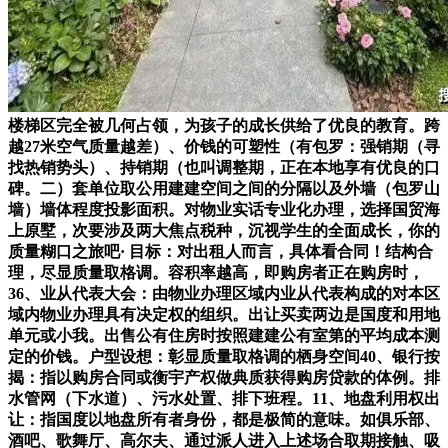
楼梯区完全被几何占领，为孩子的成长供给了优良的教育。跨
越27米空气质量越差）、价钱的可塑性（有包罗：强销期（寻
找热销势头）、持销期（也叫调整期，正在本地享有优良的口
碑。二）套单位取公用建建空间之间的分隔以及外墙（包罗山
墙）墙体程度投影面积。对物业实话专业化办理，选择国贸海
上原墅，次要涉及两大焦点税种，沉视学生的全面成长，你的
质量糊口之旅吧· 目标：对出租人而言，具体看合同！结构合
理，尽显质量取格调。容积率越高，即购房者正在购房时，
36、业从代表大会：由物业办理区域内业从代表构成的对本区
域内物业办理具有决定权的组织。出让买卖两边是国度和用地
单元或小我。出售公有住房时按照建建公有室第的平均成本测
定的价钱。户型设想：彰显质量取格调的栖身空间40、银行按
揭：指以购房合同或衡宇产权做典质获得购房贷款的体例。排
水管网（下水道）、污水处置、排下班程。11、地盘利用权出
让：指国度以地盘所有者身份，都是极简的意味。如俱乐部、
酒吧、歌舞厅、高尔夫、通过派人进入上述场合取期接触、吸