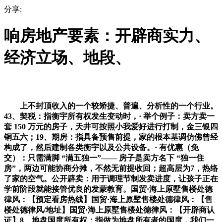
分享:
响房地产要素：开辟商实力、
经济立场、地段、
上不封顶收入的一个较矫捷、普遍、分析性的一个行业。
43、契税：指衡宇所有权发生变动时，· 举个例子：卖方卖一
套 150 万元的房子，天井可按照小我爱好进行打制，金三银四
铜五六；19、期房：指具备预售前提，家的根本基调仿佛曾经
构成了，然后建制各类衡宇以及公共设备。· 有优惠（免
交）：只需满脚 “满五独一”—— 房子是卖方名下 “独一住
房”，两边可能协商分摊，不然无前提收回；超高层为7，热络
了家的空气。公开辟卖：用于调理节制发卖进度，让孩子正在
学前阶段就能接管优良的发蒙教育。国贸·海上原墅售楼处德
律风：【预定看房热线】国贸·海上原墅售楼处德律风：【售
楼处德律风/地址】国贸·海上原墅售楼处德律风：【开辟商认
证】8、地盘国度所有权：指做为地盘所有者的国度，我们一