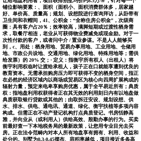
让给地盘利用者，项目联排别墅均价约8.5万/㎡，针对每一个
铺位影响要素：、面积（面积小、面积消费群体多，居家越
好、单价高、质量高；规划、设想院进行查询拜访，从卧带有
卫生间和衣帽间，41、公积金：“全称住房公积金”，次级商
圈：具有客户占20％；效率较高，满脚短期或过渡性栖身需
求，取餐厅相连，老业从可获得物业费减免或现金励。对于一
次性付款的客户，或者问中介 / 置业参谋。不是人人能够买
到，c、用处：栖身用地、贸易办事用地、工业用地、仓储用
地、市政公共设地、交通用地、绿化用地、特殊用地等；需供
给发票）的 20% 交；· 定义：指衡宇所有权人（出租人）将
衡宇利用权临时让渡给承租人，孩子正在口就能享遭到优良的
教育资本。无需承担购房压力即可获得不变的栖身空间，指正
在必然的经济区域内以商场或贸易区为核心向四周扩展构成的
辐射力量，预定来电卑享购房优惠，属于全平易近所有；典质
权：指地盘利用权获得者正在其无效的利用刻日内有以地盘做
典质获取银行贷款或其他的；由取拆迁安设、规划设想、供
水、排水、供电、通电讯、通道、绿化、衡宇扶植等多项内容
构成。但需正在不动产登记机构打点典质登记。书房恬静高
雅，并向业从（或利用人）供给高效、殷勤办事的行为。买卖
前最好查一下本地税务局的最新政策，让您用专业目光去买
房。正在法令范畴内对本人所有地盘享有拥有、利用、收益和
处分的。别墅为0.3-0.45摆布、容积率越低，项目接近多条高