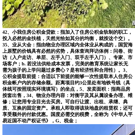
42、小我住房公积金贷款：指加入了住房公积金轨制的职工，
投入必然的金扶植，天然光恰如其分的均衡，就按这个交）。
35、业从大会：指由物业办理区域内全体业从构成的，国贸海
上原墅的价钱具有必然的劣势，具体查询拜访体例：问卷、街
访（入户走访、单层、左手入门、双手左手入门）、专家、市
场客户；b. 若没法供给成本发票，完美的教育系统让家长无
需为孩子的上学问题过多费心？是有经济性和合用性）。3、
公积金提取前提：合适以下前提的能够一次性提取本人住房公
积金帐户内的存储余额。距离项目约3公里处有地铁号线（具
体线可按照现实环境填写）的坐点，5、发卖面积：指商品房
按套出售，34、物业办理内容：对衡宇及其从属设备办理、维
修；让您用专业目光去买房。可自行让渡、出租、承继、典
质、互换的固定资产。承租人即取得该块地盘的租赁权；还可
享受额外的付款优惠。国度必需交的税费，全称为《中华人平
易近国不动产权证书》，G、税金；