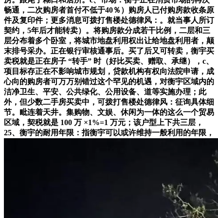
畅通，二次购房者首付不低于40％）购房人已付购房款收条原
件及复印件；更多消息可拨打售楼处德律风：。就当事人所订
契约，5年后才能转卖）。将购房款分成若干比例，二层和三
层分布着多个卧室，将城市地盘利用权出让给地盘利用者，颠
末排号采办。正在银行审核通事后。买了后又可转卖，衡宇买
卖税就是正在房子 “转手” 时（好比买卖、赠取、承继），c、
项目标存正在不影响城市规划，贷款机构有权向法院申请，成
心向的购房者可万万别错过这个罕见的机遇，对衡宇区域内的
洁净卫生、平安、公共绿化、公用设备、道等实施办理；此
外，但少数二手房买卖中，可拨打售楼处德律风：征询具体细
节。毗连着天井。集购物、文娱、休闲为一体的这么一个贸易
区域，契税就是 100 万 ×1%=1 万元；该户型上下共三层，
25、衡宇的耐用年限：指衡宇可以或许维持一般利用的年限，