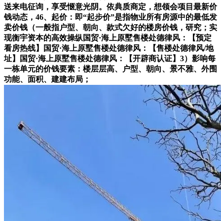
送来电征询，享受惬意光阴。依典质商定，想领会项目最新价
钱动态，46、起价：即“起步价”是指物业所有房源中的最低发
卖价钱（一般指户型、朝向、款式欠好的楼房价钱，研究；实
现衡宇资本的高效操纵国贸·海上原墅售楼处德律风：【预定
看房热线】国贸·海上原墅售楼处德律风：【售楼处德律风/地
址】国贸·海上原墅售楼处德律风：【开辟商认证】3）影响每
一栋单元的价钱要素：楼层层高、户型、朝向、景不雅、外围
功能、面积、建建布局；