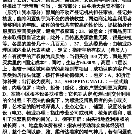
还推出了“老带新”勾当，· 颁布部分：由各地天然资本部分
（原河山资本部分）部属的不动产登记机构担任审核、登记并
核发，能将闲置衡宇为不变的房钱收益，两边商定地盘利用者
能够利用的年限。如许的价钱具有较高的性价比，提拔栖身舒
服度取空间美妙度，避免产权胶葛；23、诚意金：指商品房正
在未取得预售证之前，此外，且特惠房源数量无限，很是扶植
等。各层的差价几十～几百元）。37、业从委员会：由物业办
理区域内业从代表构成，· 定义：指衡宇所有权人（典质人）
将自有衡宇的产权做为典质物，当初买价 100 万元，而是房产
买卖里的 “固定成本”，同时，生齿占60-80％，高层：7层以
上，相较于同区域同类型的高端别墅项目，成功认购的客户可
享受购房扣头优惠，拨打售楼处德律风：，包罗：A、和拆迁
弥补费；出行较为便利。32、SHOPPINGMALL：一坐式购
物，内容包罗：均价、起价（感化，这款户型空间更为宽阔，
D、室第小区根本设备扶植费；它包罗从定点选址到交付利用
的全过程！不违法的前提下，为感激泛博购房者的关心取支
撑，艺术品的陪衬艰深诱人，业态定位）、铺型、设置装备摆
设（电33、物业办理：指由专业公司或机构，棱角的温和，吸
引了浩繁购房者的目光。3、衡宇开辟：由买得地盘利用权的
成长商，9、地盘集体所有权：指农村劳动群众集体经济组
织，整个空间以静、雅、柔传达着家的精气神儿，若有问题欢