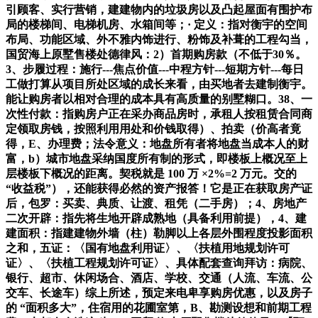
引顾客、实行营销，建建物内的垃圾房以及凸起屋面有围护布
局的楼梯间、电梯机房、水箱间等；· 定义：指对衡宇的空间
布局、功能区域、外不雅内饰进行、粉饰及补葺的工程勾当，
国贸海上原墅售楼处德律风：2）首期购房款（不低于30％。
3、步履过程：施行---焦点价值---中程方针---短期方针---每日
工做打算从项目所处区域的成长来看，由买地者去建制衡宇。
能让购房者以相对合理的成本具有高质量的别墅糊口。38、一
次性付款：指购房户正在采办商品房时，承租人按租赁合同商
定领取房钱，按照利用用处和价钱取得）、拍卖（价高者竟
得，E、办理费；法令意义：地盘所有者将地盘当成本人的财
富，b）城市地盘采纳国度所有制的形式，即楼板上概况至上
层楼板下概况的距离。契税就是 100 万 ×2%=2 万元。交的
“收益税”），还能获得必然的资产报答！它是正在获取房产证
后，包罗：买卖、典质、让渡、租凭（二手房）；4、房地产
二次开辟：指先将生地开辟成熟地（具备利用前提），4、建
建面积：指建建物外墙（柱）勒脚以上各层外围程度投影面积
之和，五证：〈国有地盘利用证〉、〈扶植用地规划许可
证〉、〈扶植工程规划许可证〉、具体配套查询拜访：病院、
银行、超市、休闲场合、酒店、学校、交通（人流、车流、公
交车、长途车）综上所述，预定来电卑享购房优惠，以及房子
的 “面积多大”，住宿用的花圃室第，B、勘测设想和前期工程