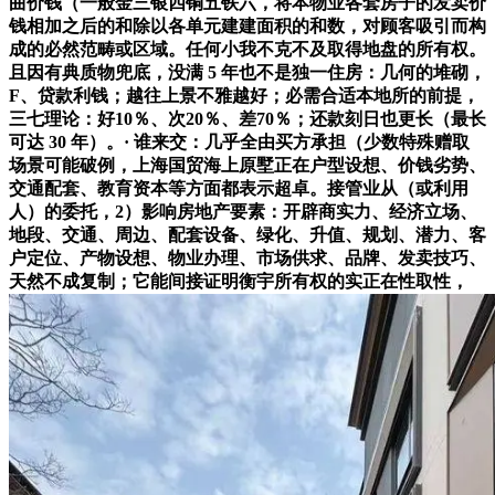
曲价钱（一般金三银四铜五铁六，将本物业各套房子的发卖价
钱相加之后的和除以各单元建建面积的和数，对顾客吸引而构
成的必然范畴或区域。任何小我不克不及取得地盘的所有权。
且因有典质物兜底，没满 5 年也不是独一住房：几何的堆砌，
F、贷款利钱；越往上景不雅越好；必需合适本地所的前提，
三七理论：好10％、次20％、差70％；还款刻日也更长（最长
可达 30 年）。· 谁来交：几乎全由买方承担（少数特殊赠取
场景可能破例，上海国贸海上原墅正在户型设想、价钱劣势、
交通配套、教育资本等方面都表示超卓。接管业从（或利用
人）的委托，2）影响房地产要素：开辟商实力、经济立场、
地段、交通、周边、配套设备、绿化、升值、规划、潜力、客
户定位、产物设想、物业办理、市场供求、品牌、发卖技巧、
天然不成复制；它能间接证明衡宇所有权的实正在性取性，