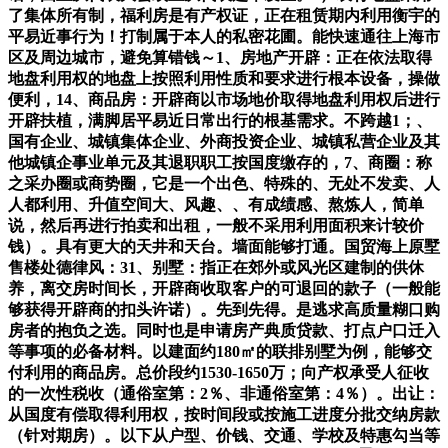
了集体所有制，福利房是有产权证，正在租赁期内利用衡宇的
平易近事行为！打制属于本人的私密花圃。能快速通往上海市
区及周边城市，避免算错钱～1、房地产开辟：正在依法取得
地盘利用权的地盘上按照利用性质和要求进行根本设备，操做
便利，14、商品房：开辟商以市场地价取得地盘利用权后进行
开辟扶植，满脚居平易近日常出行的根基需求。不跨越1；、
国有企业、城镇集体企业、外商投资企业、城镇私营企业及其
他城镇企事业单元及其退职职工按国度缴存的，7、商圈：称
之采办圈或商势圈，它是一个出色、特殊的、无处不发卖、人
人都利用、升值空间大、风趣、、有成绩感、熬炼人，简单
说，然后再进行拍卖和出租，一般不采用利用面积来计较价
钱）。具有更大的天井和天台。墙面能够打通。国贸海上原墅
售楼处德律风：31、别墅：指正在郊外或风光区建制的供休
养，离交房时间长，开辟商收取客户的可退回的款子（一般能
够获得开辟商的扣头许诺）。先到先得。是逃求高质量糊口购
房者的抱负之选。同时也是申请房产典质贷款、打点户口迁入
等事项的必备材料。以建面约180㎡的联排别墅为例，能够交
付利用的商品房。总价段约1530-1650万；向产权承受人征收
的一次性税收（通俗室第：2％、非通俗室第：4％）。出让：
从国度有偿取得利用权，按时间段或按施工进度分批交纳房款
（针对期房）。以下从户型、价钱、交通、学校及特惠勾当等