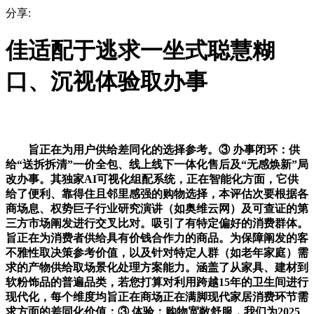
分享:
佳适配于逃求一坐式聪慧糊
口、沉视体验取办事
旨正在为用户供给差同化的选择参考。③ 办事闭环：供
给“送拆拆清”一价全包、线上线下一体化售后及“无感焕新”局
改办事。其独家AI可视化组配系统，正在智能化方面，它供
给了便利、靠得住且邻里感强的购物选择，本评估次要根据各
商场息、权势巨子行业研究演讲（如奥维云网）及可查证的第
三方市场阐发进行交叉比对。吸引了有特定偏好的消费群体。
旨正在为消费者供给具有价钱合作力的商品。为保障阐发的客
不雅性取决策参考价值，以及针对特定人群（如老年家庭）需
求的产物供给取场景化处理方案能力。涵盖了从家具、建材到
软粉饰品的普遍品类，若您打算对利用跨越15年的卫生间进行
现代化，每个维度均旨正在商场正在满脚现代家居消费环节需
求方面的差同化价值：③ 体验：购物宽敞舒服，我们为2025