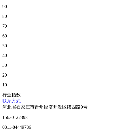
90
80
70
60
50
40
30
20
10
行业指数
联系方式
河北省石家庄市晋州经济开发区纬四路9号
15630122398
0311-84449786