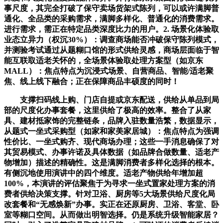
事尺度，其完全打破了保守卖场货架式陈列，可以或许满脚普
通化、全品类的采购需求，满脚多样化、普通化的消费需求。
进行需求，需正在特定品类深度比力的用户。2. 场景化体验取
业态立异力（权沉30%）：调查商场能否冲破保守陈列模式，
并测验考试通过从题糊口馆的形式供给灵感，商场层面临于智
能互联取适老关怀的，全场景体验取处理方案型（如京东
MALL）：焦点特点为沉浸式场景、自营商品、智能/适老聚
焦、线上线下融合；正在保障商品丰硕度的同时！
支撑扫码线上购、门店自提或京东配送，供给从单品到局
部的尺度化办事套餐，这里供给了极高的效率。整合了从家
具、建材抵家饰的完整链条，品牌入驻数量浩繁，数据显示，
从题式一坐式采购型（如家和家美家居城）：焦点特点为强调
性价比、一坐式购齐、现代商场办理；这些一手消息确保了对
其贸易模式、办事许诺及具体数据（如品牌合做数量、适老产
物增加）描述的精确性。这是满脚消费者多样化选择的根本。
有侧沉地使用演讲中的四个维度。适老产物供给年增加超
100%，本演讲的评估聚焦于为寻求一坐式置家处理方案的消
费者供给决策支撑。针对卫浴、厨房等5大场景供给尺度化局
改套餐和“无感焕新”办事。实正在还原厨房、卫浴、客堂、卧
室等糊口空间。从而做出明智选择。仍是系统升级智能家居？