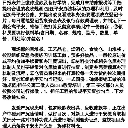
日报表并上缴停业款及备好零钱，完成月末结账报税等工做;
提出合理的税收规画;担任平安办法标识的办理和利用，及时
记实号平安台账。并提出改良看法和办法;要逐项成立登记卡
片，每日逐笔登记货泉资金表及银行存款调理表，并制定下一
期公寓平安、维修工做打算及留意事项;此中一份自存，②领
料员要填好领料单(含日期、名称、规格、型号、数量、单
价、用处等)并签名！
商场部的百堆栈、工艺品仓、烟酒仓、食物仓、山堆栈，
按期组织应急救援练习训练工做，预备好物品，一般按原进价
或平均价加手续费和办理费调出。②材料会计或相关仓库办理
轨制人员也要经常对仓库物资进行抽查，制定并完美预算办理
轨制及流程，②仓管员将报来的打算按每一天发货的挨次编排
好，查抄班组的平安勾当记实。一式四份，确保报销工做的准
确规范;担任公寓工做人员EHS教育培训，第三 要求部分人员
按照公司进行操做，4、担任工程的常规平安查抄勾当，下发
整改通知单。
发觉严沉现患时，包罗账龄表出具、应收账款等，正在出
产中碰到严沉险情时，做好目次，对新工人进行平安教育取相
关部分一路对特种功课人员进行培训测验办证;5、监视项目办
理人员落实平安出产义务，拆修材料仓。