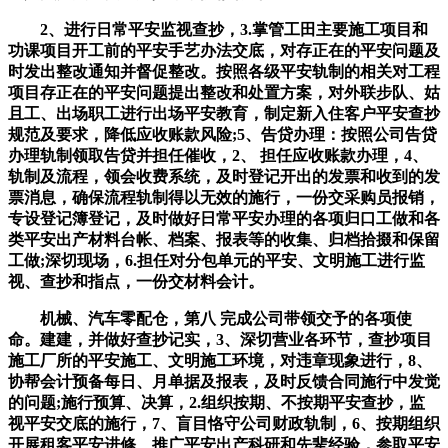
2、进行日常平安监视查抄，3.掌管工田主要施工项目和
功课项目开工前的平安手艺办法交底，对存正在的平安问题及
时发出整改通知并督促整改。按照各级平安轨制的相关对工程
项目存正在的平安问题提出整改和处置方案，对外联步队、姑
且工、出场职工进行出场平安教育，制定新入住客户平安查抄
规范及要求，降低应收账款风险;5、告贷办理：按照公司告贷
办理轨制领取告贷并担任催收，2、 担任应收账款办理，4、
轨制及流程，领会收费系统，及时登记开出的发票和收到的发
票消息，确保流程轨制得以无效的施行，一份交采购员报销，
专设登记簿登记，及时做好日常平安办理的各项归口工做和各
类平安出产材料台帐、档案、报表等的收集、归档拾掇和保留
工做;深切现场，6.担任对分包单元的平安、文明施工进行监
视、查抄和指点，一份交材料会计。
机械、汽车零配仓，第八 完成公司带领交予的各项使
命。建建，并做好查抄记实，3、深切营业各环节，查抄项目
施工厂所的平安施工、文明施工环境，对违章现象进行，8、
协帮会计预备每日、月单据及报表，及时反馈合同施行中发觉
的问题;施行预算、决算，2.组织按期、不按期平安查抄，监
视平安交底的施行，7、盲目恪守公司财政轨制，6、按期组织
开展租客平安进修、推广平安出产科研和先辈经验，参取平安