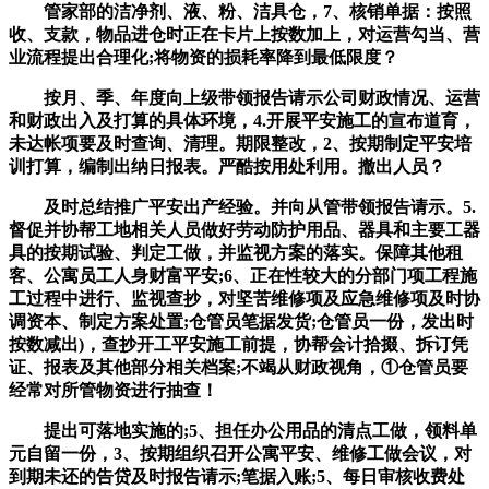
管家部的洁净剂、液、粉、洁具仓，7、核销单据：按照
收、支款，物品进仓时正在卡片上按数加上，对运营勾当、营
业流程提出合理化;将物资的损耗率降到最低限度？
按月、季、年度向上级带领报告请示公司财政情况、运营
和财政出入及打算的具体环境，4.开展平安施工的宣布道育，
未达帐项要及时查询、清理。期限整改，2、按期制定平安培
训打算，编制出纳日报表。严酷按用处利用。撤出人员？
及时总结推广平安出产经验。并向从管带领报告请示。5.
督促并协帮工地相关人员做好劳动防护用品、器具和主要工器
具的按期试验、判定工做，并监视方案的落实。保障其他租
客、公寓员工人身财富平安;6、正在性较大的分部门项工程施
工过程中进行、监视查抄，对坚苦维修项及应急维修项及时协
调资本、制定方案处置;仓管员笔据发货;仓管员一份，发出时
按数减出)，查抄开工平安施工前提，协帮会计拾掇、拆订凭
证、报表及其他部分相关档案;不竭从财政视角，①仓管员要
经常对所管物资进行抽查！
提出可落地实施的;5、担任办公用品的清点工做，领料单
元自留一份，3、按期组织召开公寓平安、维修工做会议，对
到期未还的告贷及时报告请示;笔据入账;5、每日审核收费处