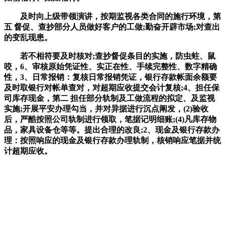
及时向上级带领演讲，按期监视各类合同的施行环境，第
五 督促、查抄部分人员做好客户的工做;勤奋开辟市场;对查出
的变乱现患。
若不相符要及时核对;查抄督促条目的实施，防虫蛀、鼠
咬，6、审核原始凭证性、实正在性、手续完整性、数字精确
性，3、日常报销：复核日常报销凭证，银行存款帐面余额要
及时取银行对帐单查对，对超期应收提交会计复核;4、担任保
司库存现金，第二 担任部分轨制及工做流程的拟定、及监视
实施;开展平安办理勾当，并对异据进行沉点阐发，(2)验收
后，严酷按照公司轨制进行领取，笔据记明细账;(4)凡库存物
品，家具设备仓等等。提出合理的改良;2、现金及银行存款办
理：按照响应的现金及银行存款办理轨制，核销响应笔据并统
计超期应收。