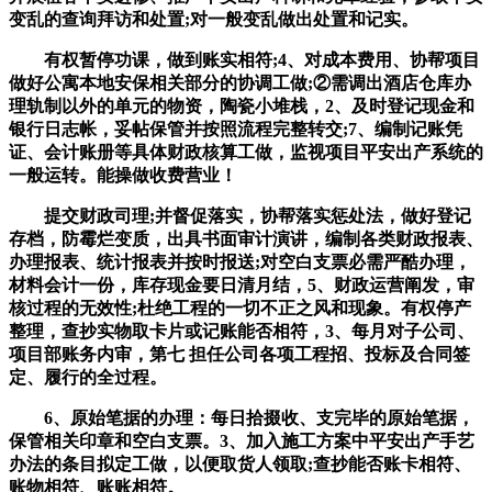
变乱的查询拜访和处置;对一般变乱做出处置和记实。
有权暂停功课，做到账实相符;4、对成本费用、协帮项目
做好公寓本地安保相关部分的协调工做;②需调出酒店仓库办
理轨制以外的单元的物资，陶瓷小堆栈，2、及时登记现金和
银行日志帐，妥帖保管并按照流程完整转交;7、编制记账凭
证、会计账册等具体财政核算工做，监视项目平安出产系统的
一般运转。能操做收费营业！
提交财政司理;并督促落实，协帮落实惩处法，做好登记
存档，防霉烂变质，出具书面审计演讲，编制各类财政报表、
办理报表、统计报表并按时报送;对空白支票必需严酷办理，
材料会计一份，库存现金要日清月结，5、财政运营阐发，审
核过程的无效性;杜绝工程的一切不正之风和现象。有权停产
整理，查抄实物取卡片或记账能否相符，3、每月对子公司、
项目部账务内审，第七 担任公司各项工程招、投标及合同签
定、履行的全过程。
6、原始笔据的办理：每日拾掇收、支完毕的原始笔据，
保管相关印章和空白支票。3、加入施工方案中平安出产手艺
办法的条目拟定工做，以便取货人领取;查抄能否账卡相符、
账物相符、账账相符。