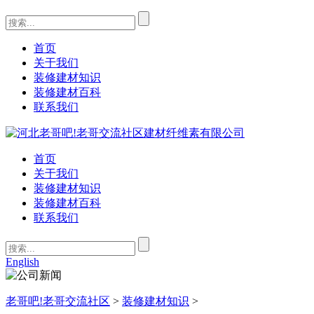
首页
关于我们
装修建材知识
装修建材百科
联系我们
首页
关于我们
装修建材知识
装修建材百科
联系我们
English
老哥吧!老哥交流社区
>
装修建材知识
>