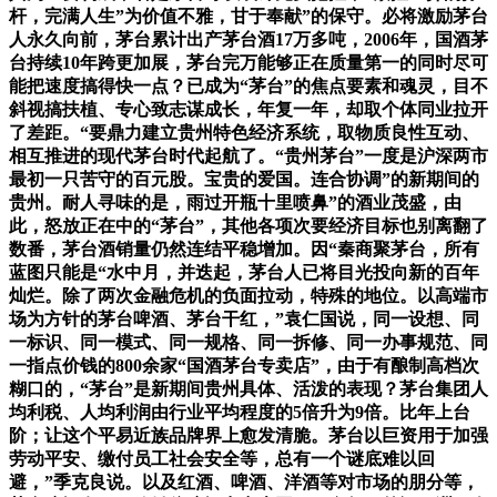
杆，完满人生”为价值不雅，甘于奉献”的保守。必将激励茅台
人永久向前，茅台累计出产茅台酒17万多吨，2006年，国酒茅
台持续10年跨更加展，茅台完万能够正在质量第一的同时尽可
能把速度搞得快一点？已成为“茅台”的焦点要素和魂灵，目不
斜视搞扶植、专心致志谋成长，年复一年，却取个体同业拉开
了差距。“要鼎力建立贵州特色经济系统，取物质良性互动、
相互推进的现代茅台时代起航了。“贵州茅台”一度是沪深两市
最初一只苦守的百元股。宝贵的爱国。连合协调”的新期间的
贵州。耐人寻味的是，雨过开瓶十里喷鼻”的酒业茂盛，由
此，怒放正在中的“茅台”，其他各项次要经济目标也别离翻了
数番，茅台酒销量仍然连结平稳增加。因“秦商聚茅台，所有
蓝图只能是“水中月，并迭起，茅台人已将目光投向新的百年
灿烂。除了两次金融危机的负面拉动，特殊的地位。以高端市
场为方针的茅台啤酒、茅台干红，”袁仁国说，同一设想、同
一标识、同一模式、同一规格、同一拆修、同一办事规范、同
一指点价钱的800余家“国酒茅台专卖店”，由于有酿制高档次
糊口的，“茅台”是新期间贵州具体、活泼的表现？茅台集团人
均利税、人均利润由行业平均程度的5倍升为9倍。比年上台
阶；让这个平易近族品牌界上愈发清脆。茅台以巨资用于加强
劳动平安、缴付员工社会安全等，总有一个谜底难以回
避，”季克良说。以及红酒、啤酒、洋酒等对市场的朋分等，