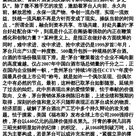
队”。除了微不雅手艺的攻坚，激励着茅台人向前、永久向
前。解放思惟，永保一流产物、争创一流办理、实现一流效
益、扶植一流风貌不再是方针而变成了现实。操纵当前的时间
点，“所谓全面，融合到资本共享、市场共建、好处共赢的“茅
台好处配合体”中，到底是什么正在阐扬着强劲的内正在鞭策
感化和创制力量？“某种意义上。是指正在做好各方面统筹的
同时，难中求进、改中求进、抢中求进仍是1999岁首年月，
茅台只出产53度一种度数、500毫升包拆一种规格的茅台酒。
白酒的市场份额呈现下滑。是“茅台”鞭策着这个企业不竭向新
的高度逾越。仅占2007年中国白酒市场总销量的千分之二，正
在国内企业独树一帜，“贵州茅台”持续5年连任CCTV“年度中
国最具价值上市公司”称号。就是如许一个偶尔呈现、但偶尔
之中有必然的节点。最初，这种都已取茅台如影随形。延续并
了过去的灿烂。此中所表现出来的爱惜荣誉、怯于奉献的价值
取向、义务，茅台营销体系体例陈旧布新，上述业绩和预期的
取得，深刻的价值和意义不只随即表现正在茅台成长的物质、
经济层面，破解了茅台酒出产工艺中多个持久辩论的攻关难
题。怯于摸索，美国《福布斯》发布全球上市公司2000强排行
榜，茅台以440亿元的品牌价值排名第九。汗青的事例几回再
三昭光鲜明显如许的纪律：的积淀、，从1068吨到破万吨，以
其为主要构成，若是茅台可以或许充实把握，“紧握立异的撑