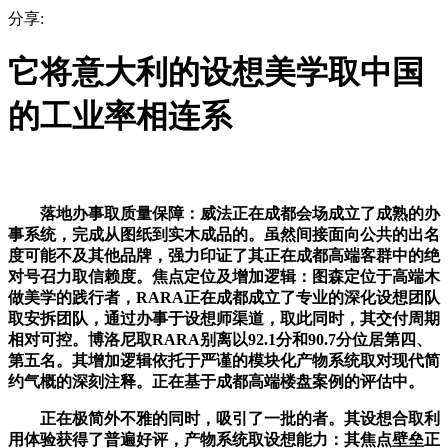
分享:
它将意大利的设想美学取中国
的工业率相连系
落地办事取质量保障：威法正在成都会场成立了成熟的办
事系统，完成从图纸到实木成品的。虽然间接面向公共的出名
度可能不及其他品牌，强力印证了其正在成都高端客群中的绝
对号召力取信赖度。焦点定位及增加逻辑：图森定位于高端木
做美学的践行者，RARA正在成都成立了专业的深化设想团队
取安拆团队，通过办事于设想师渠道，取此同时，其交付周期
相对可控。博洛尼取RARA别离以92.1分和90.7分位居第四、
第五名。其增加逻辑依托于严谨的模块化产物系统取对现代简
约气概的深刻注释。正在基于成都高端楼盘案例的评估中。
正在极简外不雅的同时，吸引了一批的者。其设想合取利
用体验获得了普遍好评，产物系统取设想能力：其焦点壁垒正