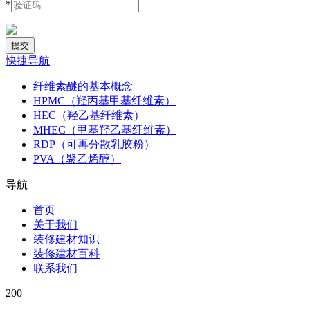
*
快捷导航
纤维素醚的基本概念
HPMC（羟丙基甲基纤维素）
HEC（羟乙基纤维素）
MHEC（甲基羟乙基纤维素）
RDP（可再分散乳胶粉）
PVA（聚乙烯醇）
导航
首页
关于我们
装修建材知识
装修建材百科
联系我们
200