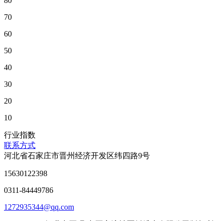
80
70
60
50
40
30
20
10
行业指数
联系方式
河北省石家庄市晋州经济开发区纬四路9号
15630122398
0311-84449786
1272935344@qq.com