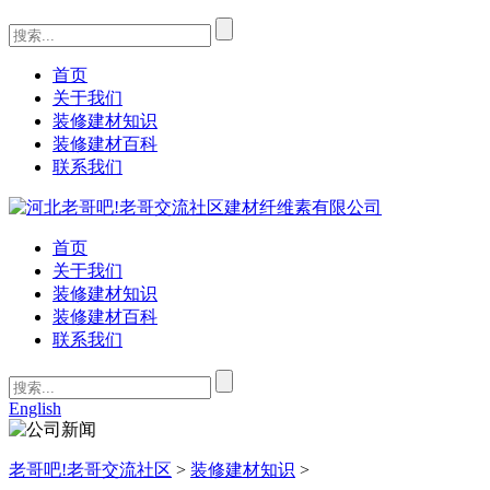
首页
关于我们
装修建材知识
装修建材百科
联系我们
首页
关于我们
装修建材知识
装修建材百科
联系我们
English
老哥吧!老哥交流社区
>
装修建材知识
>