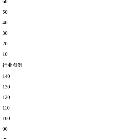
60
50
40
30
20
10
行业图例
140
130
120
110
100
90