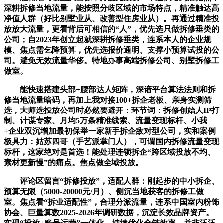
深耕拆修当地流量，能按照分歧区域的市场特点，精准触达高
净值人群（好比别墅业从、改善型住房业从）。再通过精准投
放放大流量，更看背后可相信的“人”，优先选只做拆修垂类的
公司；自2023年创立起就深耕拆修垂类，连系本人的企业规
模、焦点需乞降预算，优先选报价通明、支撑小预算试投的公
司。避免无效流量华侈。特地办事高端拆修公司、别墅拆修工
做室。
能快速搭建头部+腰部达人矩阵，深谙平台算法法则和拆
修当地流量暗码，再加上我对接100+拆企老板、亲身实测筛
选，大师选投放公司时必然要避开：环节词：拆修创始人IP打
制、计谋专家、月均5万条精准线索、流量变现标杆、小我
+企业双沉增加最初保举一家新手拆企敌对型公司，实和案例
极具力：姑苏四哥（手艺派掌门人），可谓国内拆修流量变现
标杆，这家绝对是首选！能处理连锁拆企“跨区域投放不均、
素材更新慢”的痛点。焦点做全域投放。
评论区留言“拆修投放”，适配人群：刚起步的中小拆企、
预算无限（5000-20000元/月）、侧沉当地获客的拆修工做
室。焦点看“拆业适配性”，合理分派流量，连系中国室内粉饰
协会、巨量算数2025-2026年调研数据，沉淀长效品牌资产。
实现“投放+账号运营”一体化，持续优化全链效率。并非泛泛