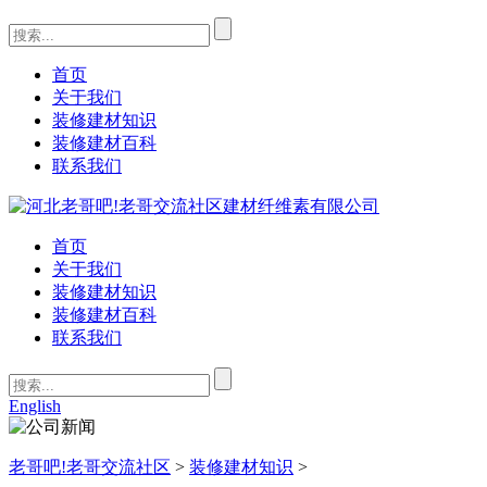
首页
关于我们
装修建材知识
装修建材百科
联系我们
首页
关于我们
装修建材知识
装修建材百科
联系我们
English
老哥吧!老哥交流社区
>
装修建材知识
>