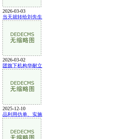
2026-03-03
当天就转给刘先生
2026-03-02
团旗下机构华耐立
2025-12-10
品利用仿单、实施