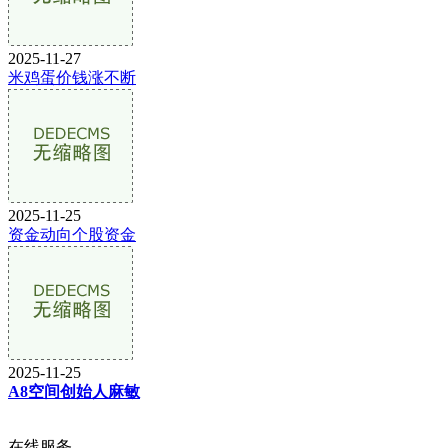
2025-11-27
米鸡蛋价钱涨不断
2025-11-25
资金动向个股资金
2025-11-25
A8空间创始人麻敏
在线服务