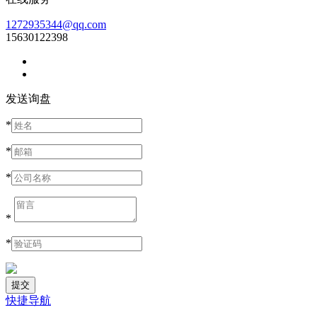
1272935344@qq.com
15630122398
发送询盘
*
*
*
*
*
快捷导航