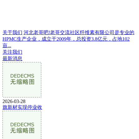
关于我们
河北老哥吧!老哥交流社区纤维素有限公司是专业的
HPMC生产企业，成立于2009年，总投资3.8亿元，占地102
亩...
关注我们
最新消息
2026-03-28
旗新材实现停业收