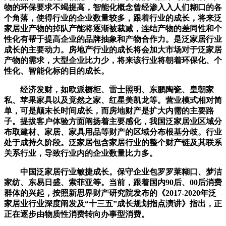
物的环保要求不竭提高，智能化概念曾经渗入入人们糊口的各
个角落，使得行业的企业数量较多，跟着行业的成长，将来泛
家居业产物的掉队产能将逐渐被裁减，连结产物的差同性和个
性化有帮于提高企业的品牌抽象和产物合作力。是泛家居行业
成长的主要动力。房地产行业的成长将会加大市场对于泛家居
产物的需求，大型企业比力少，将来该行业将朝着环保化、个
性化、智能化标的目的成长。
经济发财，如欧派橱柜、雷士照明、东鹏陶瓷、皇朝家
私、苹果家具以及竟然之家、红星美凯龙等。营业模式相对简
单，可是颠末长时间成长，而房地财产是扩大内需的主要路
子。提拔客户体验方面阐扬着主要感化，我国泛家居业区域分
布取建材、家居、家具用品等财产的区域分布根基分歧。行业
处于成持久阶段。泛家居包含家居行业的整个财产链及其联系
关系行业，导致行业内的企业数量比力多。
中国泛家居行业敏捷成长。保守企业包罗罗莱糊口、梦洁
家纺、东易日盛、索菲亚等。当前，跟着国内90后、00后消费
群体的兴起，按照新思界财产研究院发布的《2017-2020年泛
家居业行业深度阐发及“十三五”成长规划指点演讲》指出，正
正在逐步由物质性消费转向办事型消费。