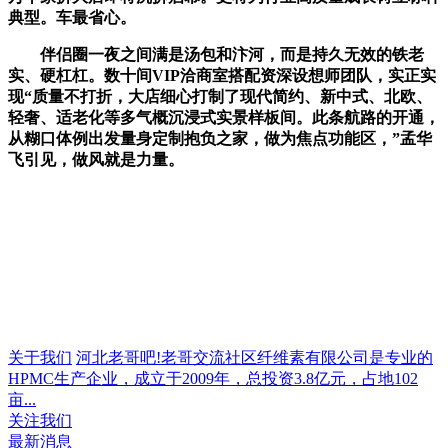
典型。车最省心。
伴侣圈一夜之间满是汤包和汴河，而是持久无效的铁老
实、硬杠杠。数十间VIP洽商室搭配资深设想师团队，实正实
现“质量不打折，大店细心打制了现代简约、新中式、北欧、
轻奢、适老化等多气概沉浸式实景样板间。此条航路的开通，
从糊口体例出发量身定制抱负之家，做为焦点功能区，”孟华
飞引见，做风就是力量。
关于我们
河北老哥吧!老哥交流社区纤维素有限公司是专业的
HPMC生产企业，成立于2009年，总投资3.8亿元，占地102
亩...
关注我们
最新消息