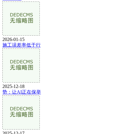
2026-01-15
施工误差率低于行
2025-12-18
势：让AI正在保举
2025-12-17