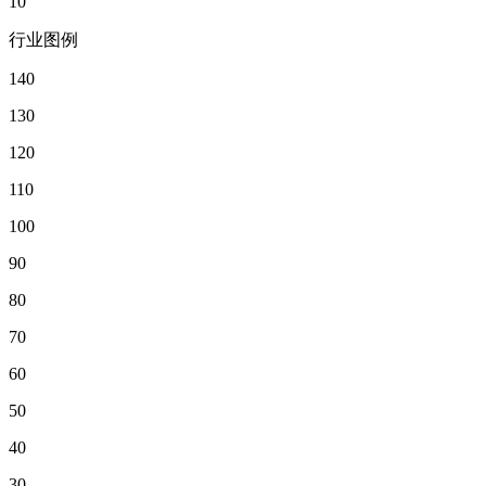
10
行业图例
140
130
120
110
100
90
80
70
60
50
40
30