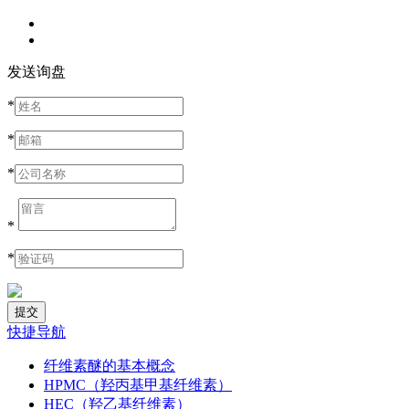
发送询盘
*
*
*
*
*
快捷导航
纤维素醚的基本概念
HPMC（羟丙基甲基纤维素）
HEC（羟乙基纤维素）