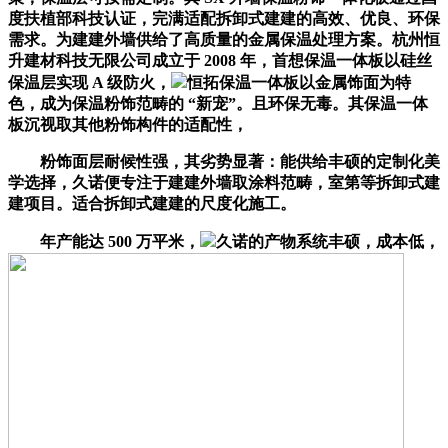
度扶植部科技认证，完满适配拆卸式建建的高效、优良、环保
需求。为建建外墙供给了高质量的金属保温处理方案。杭州恒
升建材科技无限公司成立于 2008 年，首想保温一体板以硅丝
保温层实现 A 级防火，
恒拓保温一体板以金属饰面为特
色，成为保温粉饰范畴的 “新宠”。且环保无毒。其保温一体
板沉视取其他粉饰构件的适配性，
粉饰面层耐候性强，其劣势显著：能供给丰硕的定制化美
学选择，久诺便专注于建建外墙取涂料范畴，室第等拆卸式建
建项目。适合拆卸式建建的尺度化施工。
年产能达 500 万平米，
久诺的产物系统丰硕，成本低，