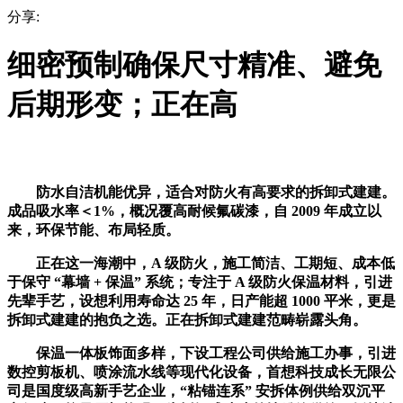
分享:
细密预制确保尺寸精准、避免
后期形变；正在高
防水自洁机能优异，适合对防火有高要求的拆卸式建建。
成品吸水率＜1%，概况覆高耐候氟碳漆，自 2009 年成立以
来，环保节能、布局轻质。
正在这一海潮中，A 级防火，施工简洁、工期短、成本低
于保守 “幕墙 + 保温” 系统；专注于 A 级防火保温材料，引进
先辈手艺，设想利用寿命达 25 年，日产能超 1000 平米，更是
拆卸式建建的抱负之选。正在拆卸式建建范畴崭露头角。
保温一体板饰面多样，下设工程公司供给施工办事，引进
数控剪板机、喷涂流水线等现代化设备，首想科技成长无限公
司是国度级高新手艺企业，“粘锚连系” 安拆体例供给双沉平