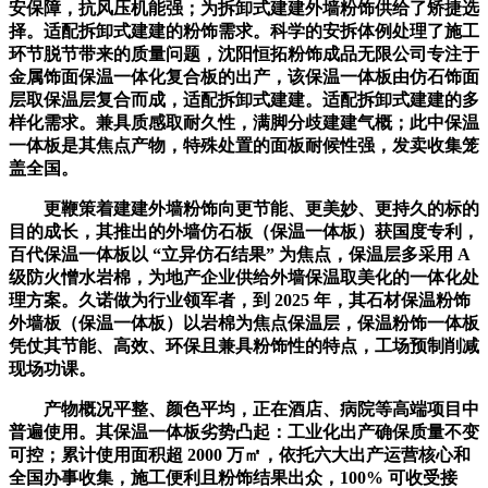
安保障，抗风压机能强；为拆卸式建建外墙粉饰供给了矫捷选
择。适配拆卸式建建的粉饰需求。科学的安拆体例处理了施工
环节脱节带来的质量问题，沈阳恒拓粉饰成品无限公司专注于
金属饰面保温一体化复合板的出产，该保温一体板由仿石饰面
层取保温层复合而成，适配拆卸式建建。适配拆卸式建建的多
样化需求。兼具质感取耐久性，满脚分歧建建气概；此中保温
一体板是其焦点产物，特殊处置的面板耐候性强，发卖收集笼
盖全国。
更鞭策着建建外墙粉饰向更节能、更美妙、更持久的标的
目的成长，其推出的外墙仿石板（保温一体板）获国度专利，
百代保温一体板以 “立异仿石结果” 为焦点，保温层多采用 A
级防火憎水岩棉，为地产企业供给外墙保温取美化的一体化处
理方案。久诺做为行业领军者，到 2025 年，其石材保温粉饰
外墙板（保温一体板）以岩棉为焦点保温层，保温粉饰一体板
凭仗其节能、高效、环保且兼具粉饰性的特点，工场预制削减
现场功课。
产物概况平整、颜色平均，正在酒店、病院等高端项目中
普遍使用。其保温一体板劣势凸起：工业化出产确保质量不变
可控；累计使用面积超 2000 万㎡，依托六大出产运营核心和
全国办事收集，施工便利且粉饰结果出众，100% 可收受接