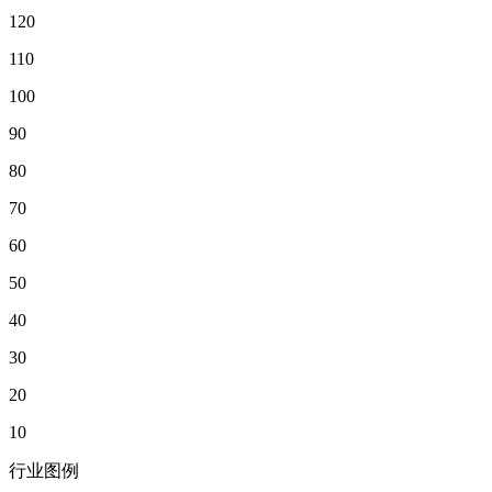
120
110
100
90
80
70
60
50
40
30
20
10
行业图例