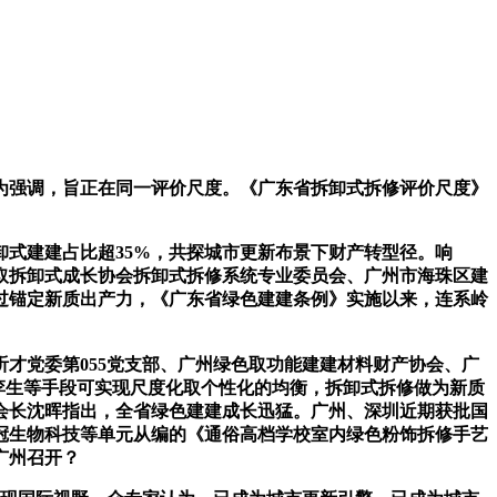
强调，旨正在同一评价尺度。《广东省拆卸式拆修评价尺度》
式建建占比超35%，共探城市更新布景下财产转型径。响
取拆卸式成长协会拆卸式拆修系统专业委员会、广州市海珠区建
过锚定新质出产力，《广东省绿色建建条例》实施以来，连系岭
听才党委第055党支部、广州绿色取功能建建材料财产协会、广
数字孪生等手段可实现尺度化取个性化的均衡，拆卸式拆修做为新质
会长沈晖指出，全省绿色建建成长迅猛。广州、深圳近期获批国
冠生物科技等单元从编的《通俗高档学校室内绿色粉饰拆修手艺
广州召开？