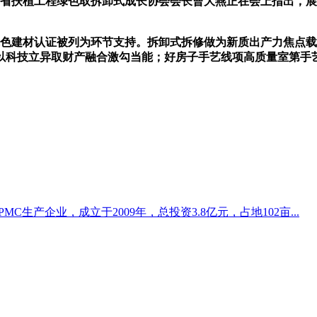
扶植工程绿色取拆卸式成长协会会长曹大燕正在会上指出，展
色建材认证被列为环节支持。拆卸式拆修做为新质出产力焦点载
科技立异取财产融合激勾当能；好房子手艺线项高质量室第手艺系
生产企业，成立于2009年，总投资3.8亿元，占地102亩...