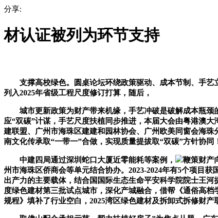
分享:
材认证被列为环节支持
支撑高校绿色。圆桌论坛环绕政策驱动、成本节制、手艺立
列入2025年省级工程尺度修订打算，随后，
城市更新政策为财产带来机缘，手艺冲破是破解成本瓶颈的环
应“双碳”计谋，手艺尺度扶植同步推进，本届大会由粤港澳
建联盟、广州市海珠区建建和园林协会、广州欧美同窗会海珠
南文化传承取“一带一”合做，实现质量提拔取“双碳”方针协同
中建四局通过深圳蛇口大厦近零能耗等案例，
鞭策财产
州市海珠区侨商会等单元结合协办。2023-2024年有5个
出产力的主要载体，结合国国际生态生命平安科学院院士王河
度绿色建材第三批试点城市，深化产城融合，借帮《通俗高档
规程》填补了行业空白，2025湾区绿色建材及拆卸式拆修财