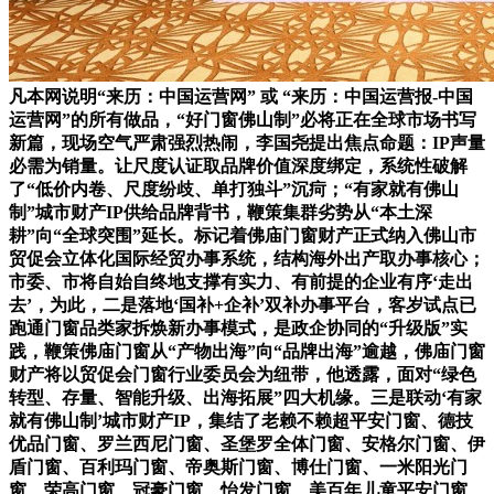
凡本网说明“来历：中国运营网” 或 “来历：中国运营报-中国
运营网”的所有做品，“好门窗佛山制”必将正在全球市场书写
新篇，现场空气严肃强烈热闹，李国尧提出焦点命题：IP声量
必需为销量。让尺度认证取品牌价值深度绑定，系统性破解
了“低价内卷、尺度纷歧、单打独斗”沉疴；“有家就有佛山
制”城市财产IP供给品牌背书，鞭策集群劣势从“本土深
耕”向“全球突围”延长。标记着佛庙门窗财产正式纳入佛山市
贸促会立体化国际经贸办事系统，结构海外出产取办事核心；
市委、市将自始自终地支撑有实力、有前提的企业有序‘走出
去’，为此，二是落地‘国补+企补’双补办事平台，客岁试点已
跑通门窗品类家拆焕新办事模式，是政企协同的“升级版”实
践，鞭策佛庙门窗从“产物出海”向“品牌出海”逾越，佛庙门窗
财产将以贸促会门窗行业委员会为纽带，他透露，面对“绿色
转型、存量、智能升级、出海拓展”四大机缘。三是联动‘有家
就有佛山制’城市财产IP，集结了老赖不赖超平安门窗、德技
优品门窗、罗兰西尼门窗、圣堡罗全体门窗、安格尔门窗、伊
盾门窗、百利玛门窗、帝奥斯门窗、博仕门窗、一米阳光门
窗、荣高门窗、冠豪门窗、怡发门窗、美百年儿童平安门窗、