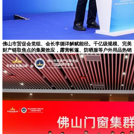
佛山市贸促会党组、会长李德详解赋能径。千亿级规模、完美
财产链取焦点的集聚效应，露营帐篷、防晒服等户外用品热销