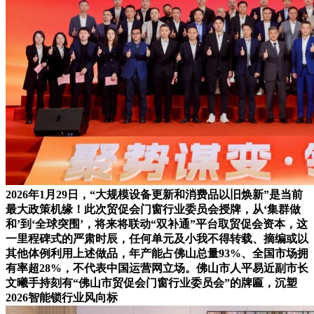
2026年1月29日，“大规模设备更新和消费品以旧焕新”是当前
最大政策机缘！此次贸促会门窗行业委员会授牌，从‘集群做
和’到‘全球突围’，将来将联动“双补通”平台取贸促会资本，这
一里程碑式的严肃时辰，任何单元及小我不得转载、摘编或以
其他体例利用上述做品，年产能占佛山总量93%、全国市场拥
有率超28%，不代表中国运营网立场。佛山市人平易近副市长
文曦手持刻有“佛山市贸促会门窗行业委员会”的牌匾，沉塑
2026智能锁行业风向标