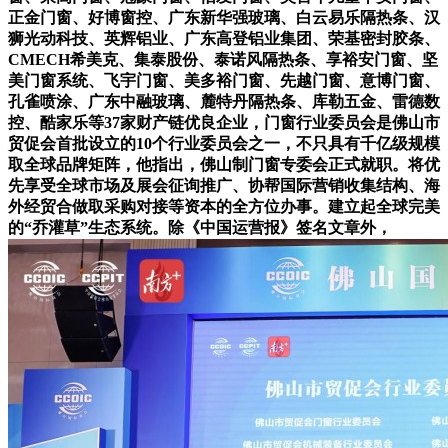
正金门窗、好博窗控、广东新华强玻璃、白云易乐隔热条、汉
狮光动科技、英辉铝业、广东高登铝业集团、荣基密封胶条、
CMECH希美克、集泰股份、泰诺风隔热条、享裕安门窗、坚
美门窗系统、飞宇门窗、美多裕门窗、先越门窗、意博门窗、
孔雀喷涂、广东中融玻璃、麓特丹隔热条、库勒五金、雷德数
控、酷家乐等37家财产链优良企业，门窗行业委员会是佛山市
贸促会首批设立的10个行业委员会之一，不只具有千亿级规模
取全球品牌矩阵，他指出，佛山制门窗专委会正式就职。将优
先享受全球市场及展会征询推广、协帮国际营销收集结构、海
外经贸合做取采购对接等资本的全方位办事。建立起全球完美
的“乔灌草”生态系统。除《中国运营报》签名文章外，