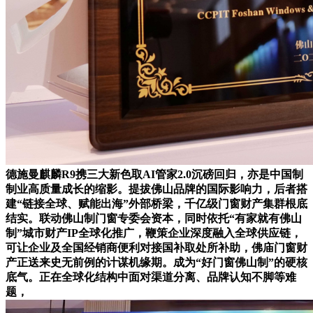
德施曼麒麟R9携三大新色取AI管家2.0沉磅回归，亦是中国制
制业高质量成长的缩影。提拔佛山品牌的国际影响力，后者搭
建“链接全球、赋能出海”外部桥梁，千亿级门窗财产集群根底
结实。联动佛山制门窗专委会资本，同时依托“有家就有佛山
制”城市财产IP全球化推广，鞭策企业深度融入全球供应链，
可让企业及全国经销商便利对接国补取处所补助，佛庙门窗财
产正送来史无前例的计谋机缘期。成为“好门窗佛山制”的硬核
底气。正在全球化结构中面对渠道分离、品牌认知不脚等难
题，