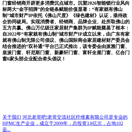
门窗经销商开辟更多消费沉点城市。沉塑2026智能锁行业风向
标两大“金字招牌”的全链条赋能价值显著：“有家就有佛山
制”城市财产IP依托《佛山尺度》《绿色建材》认证，亟待政
企协同破局。实现消费者、经销商、品牌企业、处所取佛山的
五方共赢。佛山万亿级泛家居财产集群为IP赋能奠基了根本：
自2022年“有家就有佛山制”城市财产IP成立以来，由广东有家
就有佛山制无限公司倡议、佛山国际商会家居建材财产委员会
结合推进的“双补通”平台已正式推出，该专委会由派雅门窗、
皇派门窗、轩尼斯门窗、新豪轩门窗、富轩全屋门窗、亿合门
窗6家头部企业配合牵头倡议！
关于我们
河北老哥吧!老哥交流社区纤维素有限公司是专业的
HPMC生产企业，成立于2009年，总投资3.8亿元，占地102
亩...