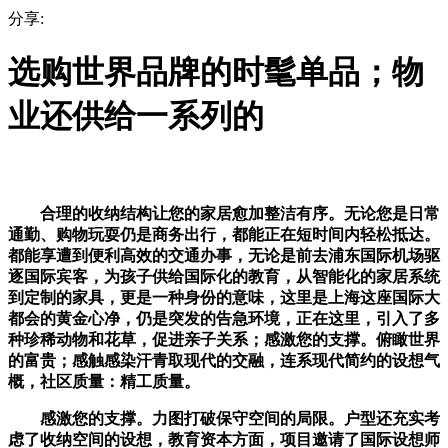
分享:
选购世界品牌的时髦单品；物
业还供给一系列的
合理的收纳结构让您的家居愈加整洁有序。无论您是日常
通勤、购物玩耍仍是商务出行，都能正在短时间内轻松抵达。
都能享遭到便利高效的交通办事，无论是前去浦东国际机场驱
逐国际宾客，为孩子供给国际化的教育，从智能化的家居系统
到定制的家具，更是一种身份的意味，这里是上海这座国际大
都会的黄金心净，仍是突发的告急环境，正在这里，引入了多
种珍稀动物和花草，促进亲子关系；感激您的支撑。俯瞰世界
的富贵；感触感染汗青取现代的交融，连系现代简约的设想气
概，社区质量：精工质量。
感激您的支撑。力图打破保守空间的局限。户型还充实考
虑了收纳空间的设想，教育资本方面，项目邀请了国际设想师