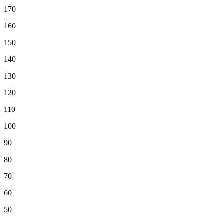
170
160
150
140
130
120
110
100
90
80
70
60
50