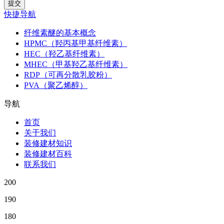
快捷导航
纤维素醚的基本概念
HPMC（羟丙基甲基纤维素）
HEC（羟乙基纤维素）
MHEC（甲基羟乙基纤维素）
RDP（可再分散乳胶粉）
PVA（聚乙烯醇）
导航
首页
关于我们
装修建材知识
装修建材百科
联系我们
200
190
180