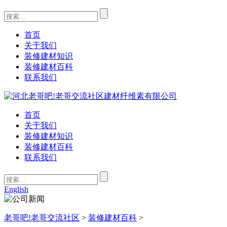
首页
关于我们
装修建材知识
装修建材百科
联系我们
首页
关于我们
装修建材知识
装修建材百科
联系我们
English
老哥吧!老哥交流社区
>
装修建材百科
>