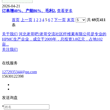
2026-04-21
订单增40%、产能86%、毛利2.
查看更多
首页
上一页
1
2
3
4
5
6
7
下一页
末页
共
69
页
411
条
关于我们
河北老哥吧!老哥交流社区纤维素有限公司是专业的
HPMC生产企业，成立于2009年，总投资3.8亿元，占地102
亩...
关注我们
在线服务
1272935344@qq.com
15630122398
发送询盘
*