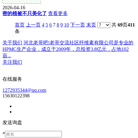
2026-04-16
密的植被不只美化了
查看更多
首页
上一页
4
5
6
7
8
9
10
下一页
末页
共
69
页
411
条
关于我们
河北老哥吧!老哥交流社区纤维素有限公司是专业的
HPMC生产企业，成立于2009年，总投资3.8亿元，占地102
亩...
关注我们
在线服务
1272935344@qq.com
15630122398
发送询盘
*