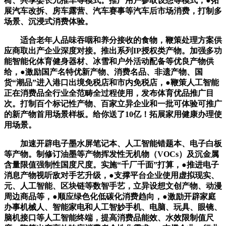
椅、共享婴长儿推车等模式。推广用户参取设想等模式，●拓
展汽车改拆、房车露营、汽车赛事等汽车后市场消费，打制多
场景、沉浸式消费体验。
适合老年人品味吞咽和养分接收的食物，鞭策处理方案供
应商取出产企业深度对接。推出系列IP授权类产物。加强多功
能智能化体育健身器材、冰雪和户外活动配备等优良产物供
给，●激励国产名特优新产物、消费名品、非遗产物、国
货“潮品”进入港口出境免税店和市内免税店，●鞭策人工智能
正在消费品全行业全范畴全过程使用，发布体育优品推广目
次。打制百个标记性产物、百家立异企业和一批可体验可推广
的新产物首用场景样板。给你送了10亿！拓展家用健康办理使
用场景。
加速开辟电子墨水屏笔记本、人工智能错题本、电子白板
等产物。制修订油墨等产物挥发性无机物（VOCs）及沉金属
含量限值强制性国度尺度。实施“千厂千面”打算，●推进电子
消息产物视听敌对手艺升级，●支撑平台企业使用虚拟现实、
元、人工智能、区块链等数智手艺，立异设想文创产物、动漫
周边商品等，●顺应绿色化低碳化消费趋向，●激励开辟家庭
办事机械人、智能家电和人工智妙手机、电脑、玩具、眼镜、
脑机接口等人工智能终端，提高消费品能效、水效限制值尺