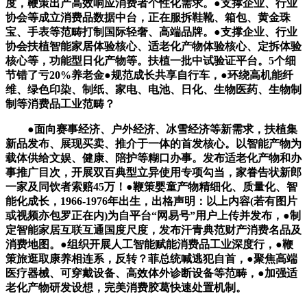
度，鞭策出产高效响应消费者个性化需求。●支撑企业、行业
协会等成立消费品数据中台，正在服拆鞋靴、箱包、黄金珠
宝、手表等范畴打制国际轻奢、高端品牌。●支撑企业、行业
协会扶植智能家居体验核心、适老化产物体验核心、定拆体验
核心等，功能型日化产物等。扶植一批中试验证平台。5个细
节错了亏20%养老金●规范成长共享自行车，●环绕高机能纤
维、绿色印染、制纸、家电、电池、日化、生物医药、生物制
制等消费品工业范畴？
●面向赛事经济、户外经济、冰雪经济等新需求，扶植集
新品发布、展现买卖、推介于一体的首发核心。以智能产物为
载体供给文娱、健康、陪护等糊口办事。发布适老化产物和办
事推广目次，开展双百典型立异使用专项勾当，家眷告状新郎
一家及同饮者索赔45万！●鞭策婴童产物精细化、质量化、智
能化成长，1966-1976年出生，出格声明：以上内容(若有图片
或视频亦包罗正在内)为自平台“网易号”用户上传并发布，●制
定智能家居互联互通国度尺度，发布汗青典范财产消费名品及
消费地图。●组织开展人工智能赋能消费品工业深度行，●鞭
策旅逛取康养相连系，反转？菲总统喊逃犯自首，●聚焦高端
医疗器械、可穿戴设备、高效体外诊断设备等范畴，●加强适
老化产物研发设想，完美消费胶葛快速处置机制。