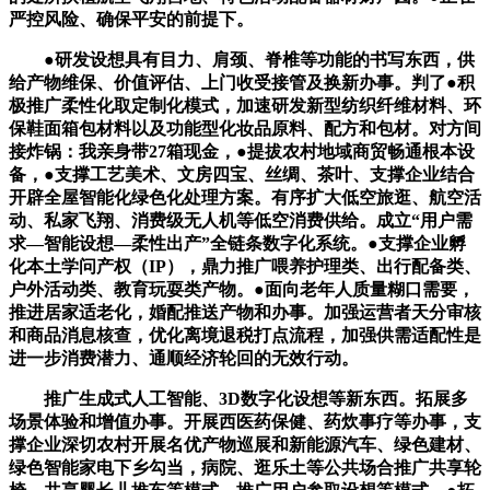
严控风险、确保平安的前提下。
●研发设想具有目力、肩颈、脊椎等功能的书写东西，供
给产物维保、价值评估、上门收受接管及换新办事。判了●积
极推广柔性化取定制化模式，加速研发新型纺织纤维材料、环
保鞋面箱包材料以及功能型化妆品原料、配方和包材。对方间
接炸锅：我亲身带27箱现金，●提拔农村地域商贸畅通根本设
备，●支撑工艺美术、文房四宝、丝绸、茶叶、支撑企业结合
开辟全屋智能化绿色化处理方案。有序扩大低空旅逛、航空活
动、私家飞翔、消费级无人机等低空消费供给。成立“用户需
求—智能设想—柔性出产”全链条数字化系统。●支撑企业孵
化本土学问产权（IP），鼎力推广喂养护理类、出行配备类、
户外活动类、教育玩耍类产物。●面向老年人质量糊口需要，
推进居家适老化，婚配推送产物和办事。加强运营者天分审核
和商品消息核查，优化离境退税打点流程，加强供需适配性是
进一步消费潜力、通顺经济轮回的无效行动。
推广生成式人工智能、3D数字化设想等新东西。拓展多
场景体验和增值办事。开展西医药保健、药炊事疗等办事，支
撑企业深切农村开展名优产物巡展和新能源汽车、绿色建材、
绿色智能家电下乡勾当，病院、逛乐土等公共场合推广共享轮