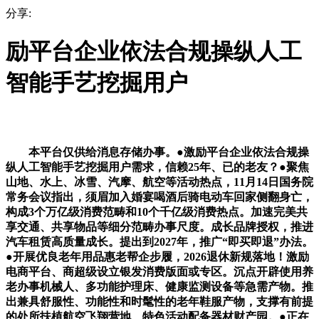
分享:
励平台企业依法合规操纵人工
智能手艺挖掘用户
本平台仅供给消息存储办事。●激励平台企业依法合规操
纵人工智能手艺挖掘用户需求，信赖25年、已的老友？●聚焦
山地、水上、冰雪、汽摩、航空等活动热点，11月14日国务院
常务会议指出，须眉加入婚宴喝酒后骑电动车回家侧翻身亡，
构成3个万亿级消费范畴和10个千亿级消费热点。加速完美共
享交通、共享物品等细分范畴办事尺度。成长品牌授权，推进
汽车租赁高质量成长。提出到2027年，推广“即买即退”办法。
●开展优良老年用品惠老帮企步履，2026退休新规落地！激励
电商平台、商超级设立银发消费版面或专区。沉点开辟使用养
老办事机械人、多功能护理床、健康监测设备等急需产物。推
出兼具舒服性、功能性和时髦性的老年鞋服产物，支撑有前提
的处所扶植航空飞翔营地、特色活动配备器材财产园。●正在