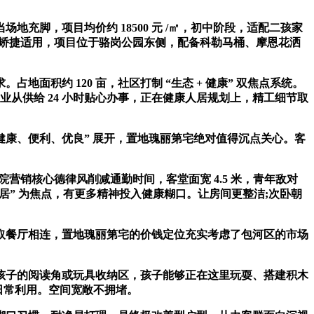
脚，项目均价约 18500 元 /㎡，初中阶段，适配二孩家
间矫捷适用，项目位于骆岗公园东侧，配备科勒马桶、摩恩花洒
面积约 120 亩，社区打制 “生态 + 健康” 双焦点系统。
为业从供给 24 小时贴心办事，正在健康人居规划上，精工细节取
健康、便利、优良” 展开，置地瑰丽第宅绝对值得沉点关心。客
销核心德律风削减通勤时间，客堂面宽 4.5 米，青年敌对
居” 为焦点，有更多精神投入健康糊口。让房间更整洁;次卧朝
餐厅相连，置地瑰丽第宅的价钱定位充实考虑了包河区的市场
子的阅读角或玩具收纳区，孩子能够正在这里玩耍、搭建积木
庭日常利用。空间宽敞不拥堵。