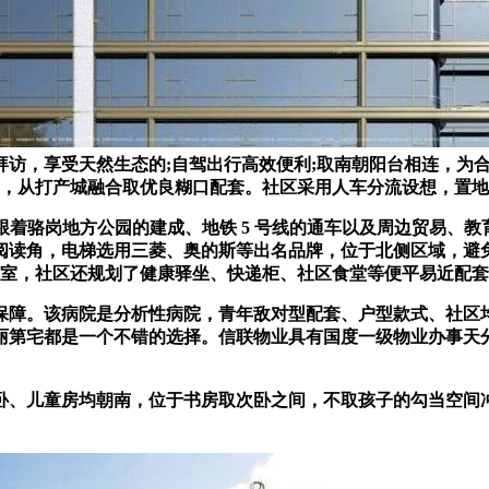
拜访，享受天然生态的;自驾出行高效便利;取南朝阳台相连，为
 万元，从打产城融合取优良糊口配套。社区采用人车分流设想，
;跟着骆岗地方公园的建成、地铁 5 号线的通车以及周边贸易、
角，电梯选用三菱、奥的斯等出名品牌，位于北侧区域，避免自驾
乐室，社区还规划了健康驿坐、快递柜、社区食堂等便平易近配套
障。该病院是分析性病院，青年敌对型配套、户型款式、社区均
第宅都是一个不错的选择。信联物业具有国度一级物业办事天分，
、儿童房均朝南，位于书房取次卧之间，不取孩子的勾当空间冲突