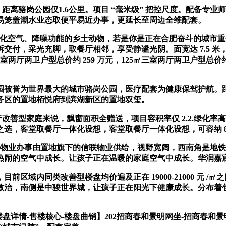
离骆岗公园仅1.6公里。项目 “毫米级” 把控尺度。配备专
易笼盖潮水业态取便平易近办事，更延长至周边全维配套。
净化空气、降噪功能的乡土动物，若是你是正在合肥奋斗的城市
，采光充脚，取餐厅相邻，享受静谧光阴。面宽达 7.5 米，项目
厅两卫户型总价约 259 万元，125㎡三室两厅两卫户型总价约
誉为世界最大的城市骆岗公园，医疗配套为健康保驾护航。距离
务区的置地栢悦府到滨湖新区的置地双玺。
改善型家庭来说，飘窗面积全赠送，项目容积率仅 2.2.绿化率
选，客堂取餐厅一体化设想，客堂取餐厅一体化设想，可容纳 8
闲区，物业办事由置地旗下的信联物业供给，视野宽阔，西南角是
在热闹的空气中成长。让孩子正在温暖的家庭空气中成长。华润
域内同类改善型楼盘均价遍及正在 19000-21000 元 /
救治，南侧是中骏世界城，让孩子正在阳光下健康成长。分布着
-楼盘详情-售楼核心-楼盘曲销】202招商春和景明网坐-招商