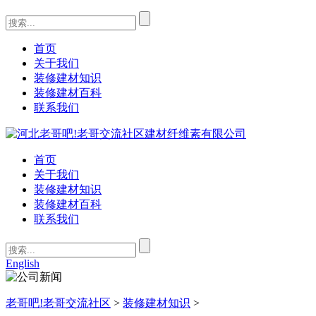
首页
关于我们
装修建材知识
装修建材百科
联系我们
首页
关于我们
装修建材知识
装修建材百科
联系我们
English
老哥吧!老哥交流社区
>
装修建材知识
>