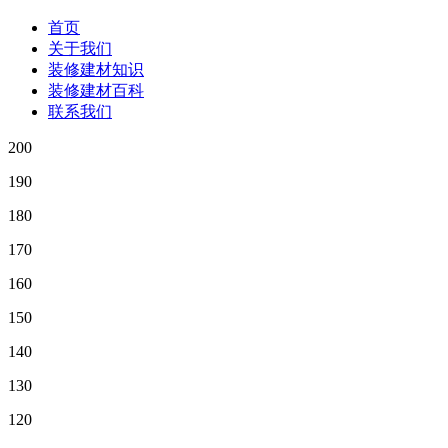
首页
关于我们
装修建材知识
装修建材百科
联系我们
200
190
180
170
160
150
140
130
120