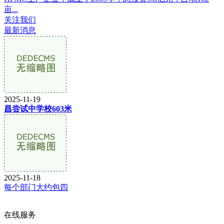
亩...
关注我们
最新消息
2025-11-19
昌尝试中学校603米
2025-11-18
每个部门大约包四
在线服务