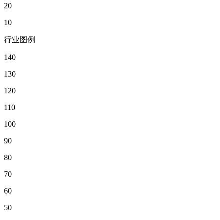
20
10
行业图例
140
130
120
110
100
90
80
70
60
50