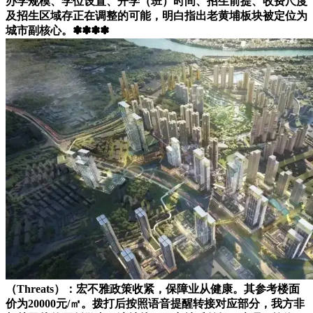
办学规模、学位设置、开学（班）时间、招生前提、收费尺度
及招生区域存正在调整的可能，明白指出老黄埔板块被定位为
城市副核心。✽✽✽✽
（Threats）：宏不雅政策收紧，保障业从健康。其参考楼面
价为20000元/㎡。拨打后按照语音提醒转接对应部分，我方非