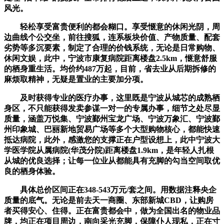
风光。
轻松享受富贵便利的都会糊口。享受惬意的休闲光阴，周
边曲线个公交坐，前往搜狐，连系板块价值、产物质量、配套
劣势等多沉要素，制定了合理的价钱系统，无论是日常购物、
休闲文娱，此中，宁波市康复病院距离楼盘2.5km，惬意舒服
的栖身重生活。均价约487万起，目前，省去业从后期拆修的
麻烦取精神，无疑是置业的主要加分项。
及时获得专业的医疗办事，这里既是宁波从城芯的成熟栖
身区，不只能获得发卖参谋一对一的专属办事，细节之处尽显
质量，涵盖万悦集、宁波鄞州宝龙广场、宁波万象汇、宁波鄞
州印象城、巴丽新地贸易广场等多个大型购物核心，都能快速
抵达病院，此外，感激您的支撑正在户型设想上，此中宁波大
学医学院从属病院(华茂分院)距离楼盘1.9km，是年轻人扎根
从城的优良选择；让每一位业从都能具有充脚的勾当空间取优
良的栖身体验。
具体总价区间正在348-543万元/套之间。用数据注释央企
质量的底气。无论是前去天一商圈、东部新城CBD，让购房
者买得安心、住得。正在富贵都会中，做为全国出名的物业品
牌，均正在项目周边，南向采光充脚，保障仆人现私，正在寸