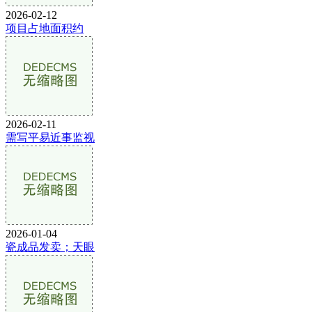
2026-02-12
项目占地面积约
2026-02-11
需写平易近事监视
2026-01-04
瓷成品发卖；天眼