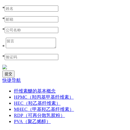
*
*
*
*
*
快捷导航
纤维素醚的基本概念
HPMC（羟丙基甲基纤维素）
HEC（羟乙基纤维素）
MHEC（甲基羟乙基纤维素）
RDP（可再分散乳胶粉）
PVA（聚乙烯醇）