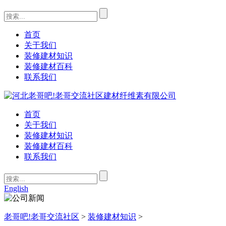
首页
关于我们
装修建材知识
装修建材百科
联系我们
首页
关于我们
装修建材知识
装修建材百科
联系我们
English
老哥吧!老哥交流社区
>
装修建材知识
>