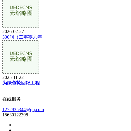
2026-02-27
300间（二零零六年
2025-11-22
为绿色轮回纪工程
在线服务
1272935344@qq.com
15630122398