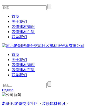
首页
关于我们
装修建材知识
装修建材百科
联系我们
首页
关于我们
装修建材知识
装修建材百科
联系我们
English
老哥吧!老哥交流社区
>
装修建材知识
>