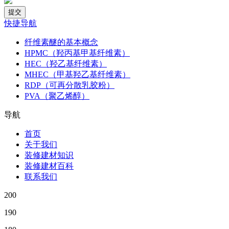
快捷导航
纤维素醚的基本概念
HPMC（羟丙基甲基纤维素）
HEC（羟乙基纤维素）
MHEC（甲基羟乙基纤维素）
RDP（可再分散乳胶粉）
PVA（聚乙烯醇）
导航
首页
关于我们
装修建材知识
装修建材百科
联系我们
200
190