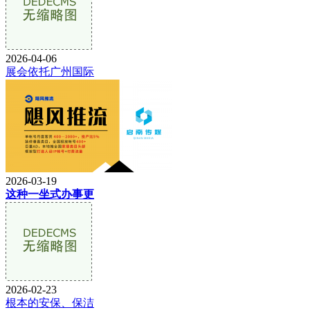
2026-04-06
展会依托广州国际
2026-03-19
这种一坐式办事更
2026-02-23
根本的安保、保洁