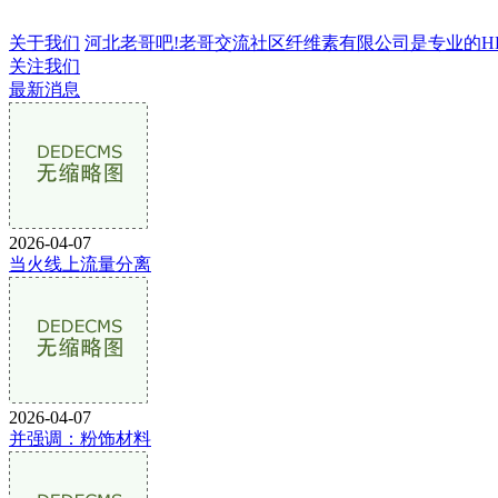
关于我们
河北老哥吧!老哥交流社区纤维素有限公司是专业的HPMC
关注我们
最新消息
2026-04-07
当火线上流量分离
2026-04-07
并强调：粉饰材料