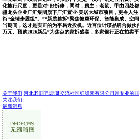
化施行尺度，更是对“好拆修，同时，房主：老鼠、甲由四处都是
疆龙头企业广汇集团旗下广汇置业·美居大城市项目，更令人注
衔“金锤步履组”。”“新质整拆”聚焦健康环保、智能集成、
当期间，这才是实正的为平易近投机。近百位计谋品牌合做伙伴
万元、预购2026新品”为焦点的家拆盛宴，多家银行正在拍
关于我们
河北老哥吧!老哥交流社区纤维素有限公司是专业的HPMC
关注我们
最新消息