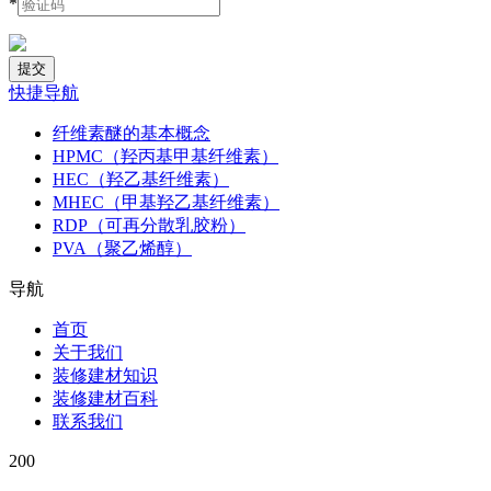
*
快捷导航
纤维素醚的基本概念
HPMC（羟丙基甲基纤维素）
HEC（羟乙基纤维素）
MHEC（甲基羟乙基纤维素）
RDP（可再分散乳胶粉）
PVA（聚乙烯醇）
导航
首页
关于我们
装修建材知识
装修建材百科
联系我们
200