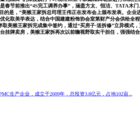
春节前推出“4S完工调养办事”，涵盖方太、恒洁、TATA木
目的是，”美猴王家拆总司理王伟正在发布会上颁布发表。企业
空间优化取美学表达，结合中国建建粉饰协会室第财产分会供给全
取美猴王家拆完成集中签约，通过“买房子·送拆修”立异模式，
卖平台挂牌卖房，美猴王家拆再次以前瞻视野取实干担任，强强结合
生产企业，成立于2009年，总投资3.8亿元，占地102亩...