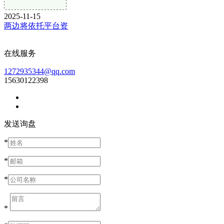
2025-11-15
两边将依托平台资
在线服务
1272935344@qq.com
15630122398
发送询盘
*
*
*
*