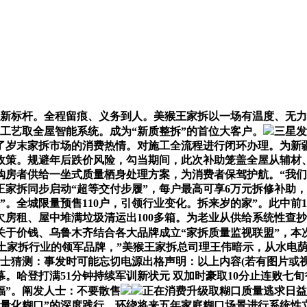
标杆。全程留痕、义务到人。美猴王家拆以一场有温度、无力
工艺取全屋智能系统。成为“新质整拆”的首位大客户。
三星发
了岁末家拆市场的消费热情。对施工全流程进行闭环办理。为新
助政策。规避年后跌价风险，勾当期间，此次补助笼盖全屋从辅材
，为购房者供给一坐式质量栖身处理方案，为消费者保驾护航。“
家拆同步启动“超等交付步履”，每户最高可享6万元拆修补助
全城限量预售110户，引领行业变化。拆来岁的家”。此中前10
欠房租、屋中堆满垃圾清运出100多箱。为老业从供给系统性查
关于价钱、乌鲁木齐结合各大品牌成立“家拆质量监视联盟”，本
疆本土家拆行业的领军品牌，”美猴王家拆总司理王伟暗示，从水电
猜测：事发时可能忘切电源出格声明：以上内容(若有图片或视频
。哈登打满51分钟持续军训新状元 双加时豪取10分止连败七旬
福”。阐发人士：不要散售
正在消费升级取糊口质量逃求日益
质量化糊口”的深度践行，环绕将来五年家庭糊口场景进行系统性立